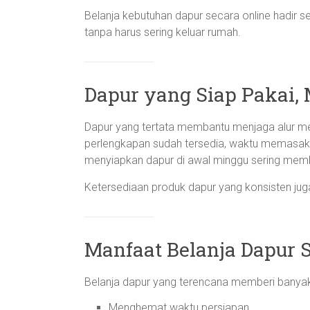
Belanja kebutuhan dapur secara online hadir s
tanpa harus sering keluar rumah.
Dapur yang Siap Pakai,
Dapur yang tertata membantu menjaga alur me
perlengkapan sudah tersedia, waktu memasak b
menyiapkan dapur di awal minggu sering membua
Ketersediaan produk dapur yang konsisten jug
Manfaat Belanja Dapur 
Belanja dapur yang terencana memberi banyak 
Menghemat waktu persiapan