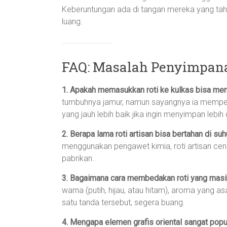
Keberuntungan ada di tangan mereka yang tah
luang.
FAQ: Masalah Penyimpana
1. Apakah memasukkan roti ke kulkas bisa me
tumbuhnya jamur, namun sayangnya ia memperce
yang jauh lebih baik jika ingin menyimpan lebih d
2. Berapa lama roti artisan bisa bertahan di su
menggunakan pengawet kimia, roti artisan cend
pabrikan.
3. Bagaimana cara membedakan roti yang masi
warna (putih, hijau, atau hitam), aroma yang as
satu tanda tersebut, segera buang.
4. Mengapa elemen grafis oriental sangat popu