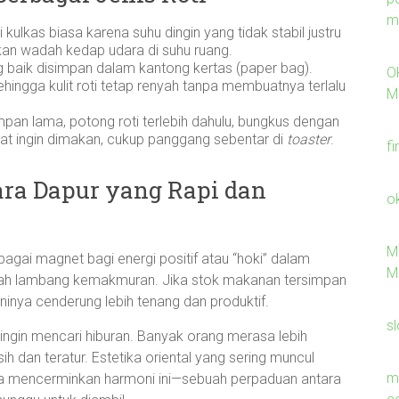
m
kulkas biasa karena suhu dingin yang tidak stabil justru
n wadah kedap udara di suhu ruang.
ing baik disimpan dalam kantong kertas (paper bag).
O
hingga kulit roti tetap renyah tanpa membuatnya terlalu
M
impan lama, potong roti terlebih dahulu, bungkus dengan
aat ingin dimakan, cukup panggang sebentar di
toaster
.
f
ara Dapur yang Rapi dan
o
M
ebagai magnet bagi energi positif atau “hoki” dalam
M
alah lambang kemakmuran. Jika stok makanan tersimpan
inya cenderung lebih tenang dan produktif.
sl
a ingin mencari hiburan. Banyak orang merasa lebih
h dan teratur. Estetika oriental yang sering muncul
me
a mencerminkan harmoni ini—sebuah perpaduan antara