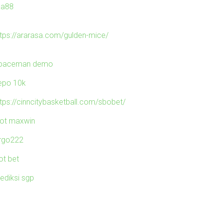
ila88
ttps://ararasa.com/gulden-mice/
paceman demo
epo 10k
ttps://cinncitybasketball.com/sbobet/
lot maxwin
irgo222
ot bet
rediksi sgp