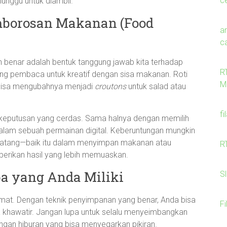
c
unggu untuk diambil.
mborosan Makanan (Food
a
c
enar adalah bentuk tanggung jawab kita terhadap
R
ong pembaca untuk kreatif dengan sisa makanan. Roti
M
 bisa mengubahnya menjadi
croutons
untuk salad atau
fi
 keputusan yang cerdas. Sama halnya dengan memilih
dalam sebuah permainan digital. Keberuntungan mungkin
g matang—baik itu dalam menyimpan makanan atau
R
rikan hasil yang lebih memuaskan.
a yang Anda Miliki
S
kmat. Dengan teknik penyimpanan yang benar, Anda bisa
F
sa khawatir. Jangan lupa untuk selalu menyeimbangkan
gan hiburan yang bisa menyegarkan pikiran.