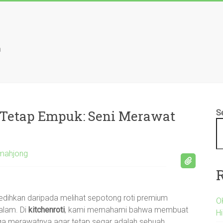
a
Tetap Empuk: Seni Merawat
S
 mahjong
nyedihkan daripada melihat sepotong roti premium
O
alam. Di
kitchenroti
, kami memahami bahwa membuat
H
ngga merawatnya agar tetap segar adalah sebuah