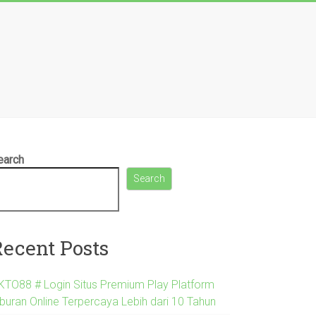
earch
Search
Recent Posts
KTO88 # Login Situs Premium Play Platform
iburan Online Terpercaya Lebih dari 10 Tahun