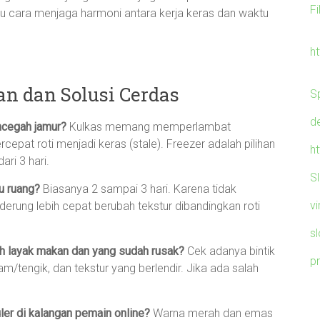
F
u cara menjaga harmoni antara kerja keras dan waktu
h
n dan Solusi Cerdas
S
d
ncegah jamur?
Kulkas memang memperlambat
pat roti menjadi keras (stale). Freezer adalah pilihan
h
ari 3 hari.
S
hu ruang?
Biasanya 2 sampai 3 hari. Karena tidak
v
erung lebih cepat berubah tekstur dibandingkan roti
sl
h layak makan dan yang sudah rusak?
Cek adanya bintik
p
am/tengik, dan tekstur yang berlendir. Jika ada salah
ler di kalangan pemain online?
Warna merah dan emas