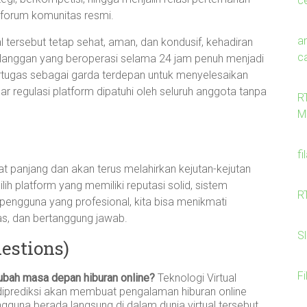
c
n forum komunitas resmi.
a
 tersebut tetap sehat, aman, dan kondusif, kehadiran
c
elanggan yang beroperasi selama 24 jam penuh menjadi
bertugas sebagai garda terdepan untuk menyelesaikan
 regulasi platform dipatuhi oleh seluruh anggota tanpa
R
M
fi
at panjang dan akan terus melahirkan kejutan-kejutan
ih platform yang memiliki reputasi solid, sistem
R
pengguna yang profesional, kita bisa menikmati
das, dan bertanggung jawab.
S
estions)
F
ubah masa depan hiburan online?
Teknologi Virtual
 diprediksi akan membuat pengalaman hiburan online
ngguna berada langsung di dalam dunia virtual tersebut.