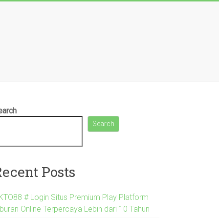
earch
Search
Recent Posts
KTO88 # Login Situs Premium Play Platform
iburan Online Terpercaya Lebih dari 10 Tahun