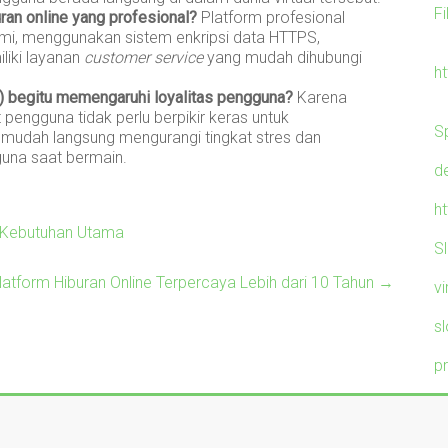
F
ran online yang profesional?
Platform profesional
smi, menggunakan sistem enkripsi data HTTPS,
liki layanan
customer service
yang mudah dihubungi
h
) begitu memengaruhi loyalitas pengguna?
Karena
 pengguna tidak perlu berpikir keras untuk
S
 mudah langsung mengurangi tingkat stres dan
una saat bermain.
d
h
i Kebutuhan Utama
S
atform Hiburan Online Terpercaya Lebih dari 10 Tahun
→
v
sl
p