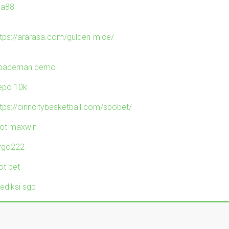
ila88
ttps://ararasa.com/gulden-mice/
paceman demo
epo 10k
ttps://cinncitybasketball.com/sbobet/
lot maxwin
irgo222
ot bet
rediksi sgp