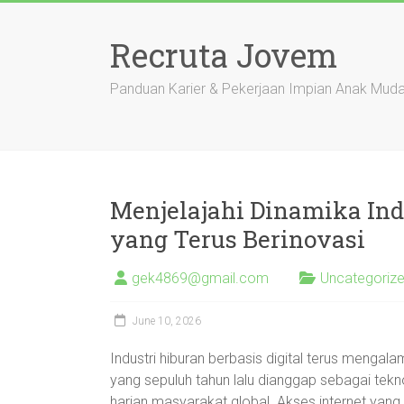
Skip
to
Recruta Jovem
content
Panduan Karier & Pekerjaan Impian Anak Mud
Menjelajahi Dinamika Ind
yang Terus Berinovasi
gek4869@gmail.com
Uncategoriz
June 10, 2026
Industri hiburan berbasis digital terus mengala
yang sepuluh tahun lalu dianggap sebagai teknol
harian masyarakat global. Akses internet ya