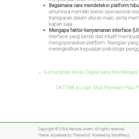
Bagaimana cara mendeteksi platform hibu
umumnya memiliki lisensi operasional re
transparan dalam aturan main, serta memi
kapan saja.
Mengapa faktor kenyamanan interface (UI
interface yang bersih dan intuitif membuat
mengoperasikan platform. Navigasi yang
meningkatkan kepuasan psikologis pengg
←
Kemudahan Akses Digital yang Kini Menjad
OKTO88 # Login Situs Premium Play Pl
Copyright © 2026
Recruta Jovem
. All rights reserved.
Theme:
Accelerate
by ThemeGrill. Powered by
WordPress
.