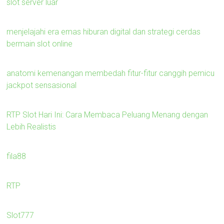
slot server luar
menjelajahi era emas hiburan digital dan strategi cerdas
bermain slot online
anatomi kemenangan membedah fitur-fitur canggih pemicu
jackpot sensasional
RTP Slot Hari Ini: Cara Membaca Peluang Menang dengan
Lebih Realistis
fila88
RTP
Slot777