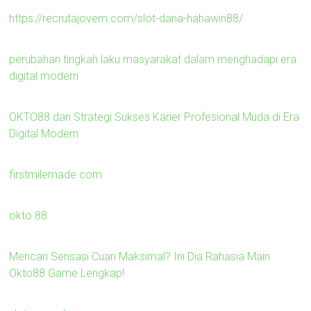
https://recrutajovem.com/slot-dana-hahawin88/
perubahan tingkah laku masyarakat dalam menghadapi era
digital modern
OKTO88 dan Strategi Sukses Karier Profesional Muda di Era
Digital Modern
firstmilemade.com
okto 88
Mencari Sensasi Cuan Maksimal? Ini Dia Rahasia Main
Okto88 Game Lengkap!