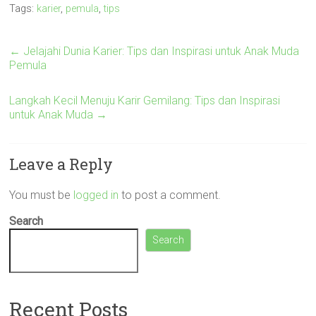
Tags:
karier
,
pemula
,
tips
←
Jelajahi Dunia Karier: Tips dan Inspirasi untuk Anak Muda
Pemula
Langkah Kecil Menuju Karir Gemilang: Tips dan Inspirasi
untuk Anak Muda
→
Leave a Reply
You must be
logged in
to post a comment.
Search
Search
Recent Posts