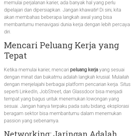
memulai perjalanan karier, ada banyak hal yang perlu
dipelajari dan dipersiapkan. Jangan khawatir! Di sini, kita
akan membahas beberapa langkah awal yang bisa
membantumu menavigasi dunia kerja dengan lebih percaya
diri.
Mencari Peluang Kerja yang
Tepat
Ketika memulai karier, mencari
peluang kerja
yang sesuai
dengan minat dan bakatmu adalah langkah krusial. Mulailah
dengan menjelajahi berbagai platform pencarian kerja. Situs
seperti LinkedIn, JobStreet, dan Glassdoor bisa menjadi
tempat yang bagus untuk menemukan lowongan yang
sesuai. Jangan hanya terpaku pada satu bidang; eksplorasi
beragam sektor bisa membantumu dalam menemukan
passion yang sebenarnya.
Networking: Jaringan Adalah