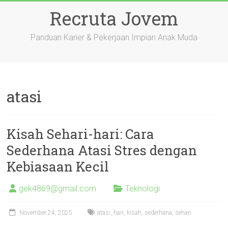
Skip
Recruta Jovem
to
content
Panduan Karier & Pekerjaan Impian Anak Muda
atasi
Kisah Sehari-hari: Cara
Sederhana Atasi Stres dengan
Kebiasaan Kecil
gek4869@gmail.com
Teknologi
November 24, 2025
atasi
,
hari
,
kisah
,
sederhana
,
sehari