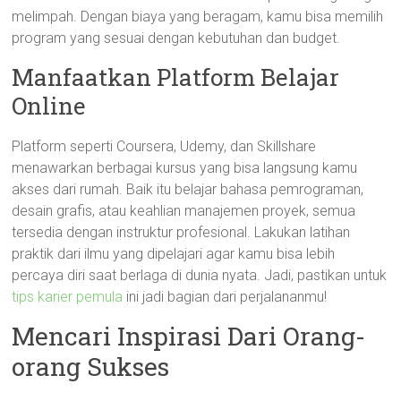
melimpah. Dengan biaya yang beragam, kamu bisa memilih
program yang sesuai dengan kebutuhan dan budget.
Manfaatkan Platform Belajar
Online
Platform seperti Coursera, Udemy, dan Skillshare
menawarkan berbagai kursus yang bisa langsung kamu
akses dari rumah. Baik itu belajar bahasa pemrograman,
desain grafis, atau keahlian manajemen proyek, semua
tersedia dengan instruktur profesional. Lakukan latihan
praktik dari ilmu yang dipelajari agar kamu bisa lebih
percaya diri saat berlaga di dunia nyata. Jadi, pastikan untuk
tips karier pemula
ini jadi bagian dari perjalananmu!
Mencari Inspirasi Dari Orang-
orang Sukses