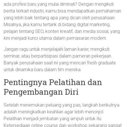
ada profesi baru yang mulai diminati? Dengan mengikuti
berita terkait industri, kamu bisa mendapatkan pemahaman
yang lebih baik tentang apa yang dicari oleh perusahaan.
Misalnya, jika kamu tertarik di bidang digital marketing,
pelajari tentang SEO, konten kreatif, dan media sosial, yang
kini menjadi kunci utama dalam pemasaran modern.
Jangan ragu untuk menjelajahi laman karier, mengikuti
seminar, atau berpartisipasi dalam pameran pekerjaan.
Banyak perusahaan saat ini yang mencari fresh graduate
untuk dinamika baru dalam tim mereka.
Pentingnya Pelatihan dan
Pengembangan Diri
Setelah menemukan peluang yang pas, langkah berikutnya
adalah meningkatkan keahlian agar lebih menonjol.
Pelatihan menjadi jembatan yang ampuh untuk itu.
Ketersediaan online course dan workshop sekarang sangat