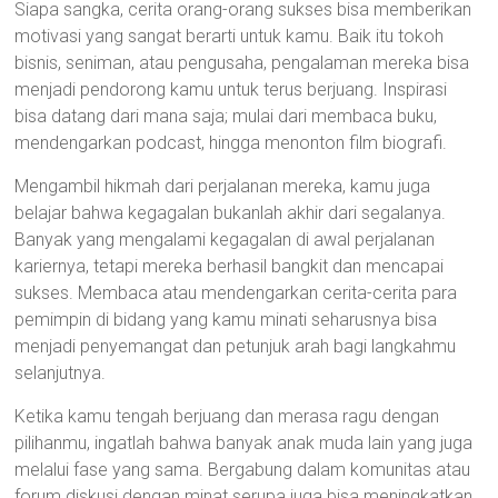
Siapa sangka, cerita orang-orang sukses bisa memberikan
motivasi yang sangat berarti untuk kamu. Baik itu tokoh
bisnis, seniman, atau pengusaha, pengalaman mereka bisa
menjadi pendorong kamu untuk terus berjuang. Inspirasi
bisa datang dari mana saja; mulai dari membaca buku,
mendengarkan podcast, hingga menonton film biografi.
Mengambil hikmah dari perjalanan mereka, kamu juga
belajar bahwa kegagalan bukanlah akhir dari segalanya.
Banyak yang mengalami kegagalan di awal perjalanan
kariernya, tetapi mereka berhasil bangkit dan mencapai
sukses. Membaca atau mendengarkan cerita-cerita para
pemimpin di bidang yang kamu minati seharusnya bisa
menjadi penyemangat dan petunjuk arah bagi langkahmu
selanjutnya.
Ketika kamu tengah berjuang dan merasa ragu dengan
pilihanmu, ingatlah bahwa banyak anak muda lain yang juga
melalui fase yang sama. Bergabung dalam komunitas atau
forum diskusi dengan minat serupa juga bisa meningkatkan