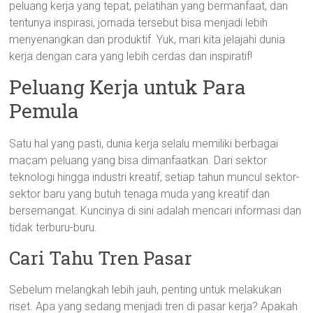
peluang kerja yang tepat, pelatihan yang bermanfaat, dan
tentunya inspirasi, jornada tersebut bisa menjadi lebih
menyenangkan dan produktif. Yuk, mari kita jelajahi dunia
kerja dengan cara yang lebih cerdas dan inspiratif!
Peluang Kerja untuk Para
Pemula
Satu hal yang pasti, dunia kerja selalu memiliki berbagai
macam peluang yang bisa dimanfaatkan. Dari sektor
teknologi hingga industri kreatif, setiap tahun muncul sektor-
sektor baru yang butuh tenaga muda yang kreatif dan
bersemangat. Kuncinya di sini adalah mencari informasi dan
tidak terburu-buru.
Cari Tahu Tren Pasar
Sebelum melangkah lebih jauh, penting untuk melakukan
riset. Apa yang sedang menjadi tren di pasar kerja? Apakah