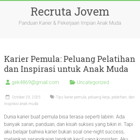
Skip
Recruta Jovem
to
content
Panduan Karier & Pekerjaan Impian Anak Muda
Karier Pemula: Peluang Pelatihan
dan Inspirasi untuk Anak Muda
gek4869@gmail.com
Uncategorized
October 29, 2025
Tips karier pemula, peluang kerja, pelatihan, dan
inspirasi anak muda
Dunia karier buat pemula bisa terasa seperti labirin. Ada
banyak saran, panduan, dan kisah sukses yang bikin iri. Tapi
aku belajar bahwa karier bukan soal one-night success,
melainkan serangkaian langkah kecil yang konsisten. Aku