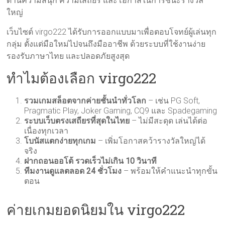
ด้านความสนุก ความเสถียร และโอกาสในการชนะรางวัล
ใหญ่
เว็บไซต์ virgo222 ได้รับการออกแบบมาเพื่อตอบโจทย์ผู้เล่นทุก
กลุ่ม ตั้งแต่มือใหม่ไปจนถึงมืออาชีพ ด้วยระบบที่ใช้งานง่าย
รองรับภาษาไทย และปลอดภัยสูงสุด
ทำไมต้องเลือก virgo222
รวมเกมสล็อตจากค่ายชั้นนำทั่วโลก
– เช่น PG Soft,
Pragmatic Play, Joker Gaming, CQ9 และ Spadegaming
ระบบเว็บตรงเสถียรที่สุดในไทย
– ไม่มีสะดุด เล่นได้ต่อ
เนื่องทุกเวลา
โบนัสแตกง่ายทุกเกม
– เพิ่มโอกาสคว้ารางวัลใหญ่ได้
จริง
ฝากถอนออโต้ รวดเร็วไม่เกิน 10 วินาที
ทีมงานดูแลตลอด 24 ชั่วโมง
– พร้อมให้คำแนะนำทุกขั้น
ตอน
ค่ายเกมยอดนิยมใน virgo222