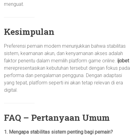
menguat.
Kesimpulan
Preferensi pemain modern menunjukkan bahwa stabilitas
sistem, keamanan akun, dan kenyamanan akses adalah
faktor penentu dalam memilih platform game online.
ijobet
merepresentasikan kebutuhan tersebut dengan fokus pada
performa dan pengalaman pengguna. Dengan adaptasi
yang tepat, platform seperti ini akan tetap relevan di era
digital.
FAQ – Pertanyaan Umum
1. Mengapa stabilitas sistem penting bagi pemain?