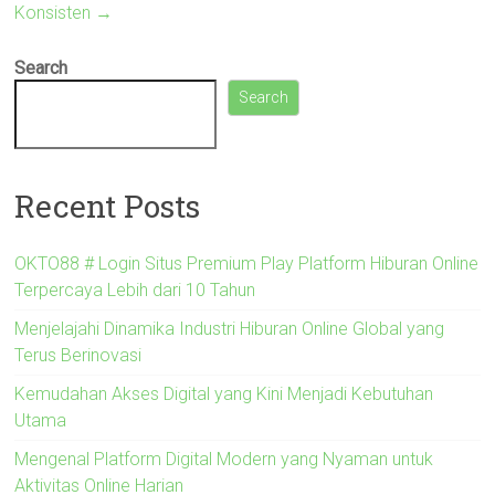
Konsisten
→
Search
Search
Recent Posts
OKTO88 # Login Situs Premium Play Platform Hiburan Online
Terpercaya Lebih dari 10 Tahun
Menjelajahi Dinamika Industri Hiburan Online Global yang
Terus Berinovasi
Kemudahan Akses Digital yang Kini Menjadi Kebutuhan
Utama
Mengenal Platform Digital Modern yang Nyaman untuk
Aktivitas Online Harian