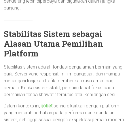
cenderung lebih dipercaya dan digunakan dalam jangka
panjang.
Stabilitas Sistem sebagai
Alasan Utama Pemilihan
Platform
Stabilitas sistem adalah fondasi pengalaman bermain yang
baik. Server yang responsif, minim gangguan, dan mampu
menangani lonjakan trafik memberikan rasa aman bagi
pemain. Ketika sistem stabil, pemain dapat fokus pada
permainan tanpa khawatir terputus atau kehilangan sesi.
Dalam konteks ini,
ijobet
sering dikaitkan dengan platform
yang menaruh perhatian pada performa dan keandalan
sistem, sehingga sesuai dengan ekspektasi pemain modern.