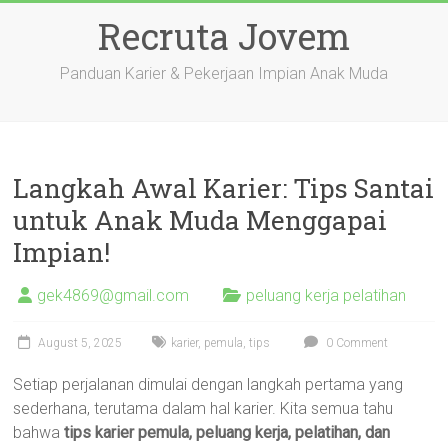
Skip
Recruta Jovem
to
content
Panduan Karier & Pekerjaan Impian Anak Muda
Langkah Awal Karier: Tips Santai
untuk Anak Muda Menggapai
Impian!
gek4869@gmail.com
peluang kerja pelatihan
August 5, 2025
karier
,
pemula
,
tips
0 Comment
Setiap perjalanan dimulai dengan langkah pertama yang
sederhana, terutama dalam hal karier. Kita semua tahu
bahwa
tips karier pemula, peluang kerja, pelatihan, dan