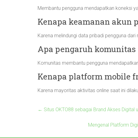
Membantu pengguna mendapatkan koneksi yang
Kenapa keamanan akun p
Karena melindungi data pribadi pengguna dari 
Apa pengaruh komunitas 
Komunitas membantu pengguna mendapatkan i
Kenapa platform mobile f
Karena mayoritas aktivitas online saat ini dil
←
Situs OKTO88 sebagai Brand Akses Digital 
Mengenal Platform Digi