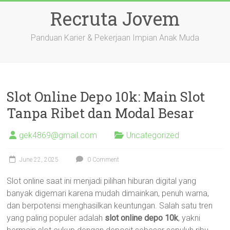
Skip
Recruta Jovem
to
content
Panduan Karier & Pekerjaan Impian Anak Muda
Slot Online Depo 10k: Main Slot
Tanpa Ribet dan Modal Besar
gek4869@gmail.com
Uncategorized
June 22, 2025
0 Comment
Slot online saat ini menjadi pilihan hiburan digital yang
banyak digemari karena mudah dimainkan, penuh warna,
dan berpotensi menghasilkan keuntungan. Salah satu tren
yang paling populer adalah
slot online depo 10k
, yakni