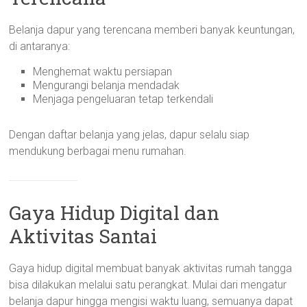
Belanja dapur yang terencana memberi banyak keuntungan,
di antaranya:
Menghemat waktu persiapan
Mengurangi belanja mendadak
Menjaga pengeluaran tetap terkendali
Dengan daftar belanja yang jelas, dapur selalu siap
mendukung berbagai menu rumahan.
Gaya Hidup Digital dan
Aktivitas Santai
Gaya hidup digital membuat banyak aktivitas rumah tangga
bisa dilakukan melalui satu perangkat. Mulai dari mengatur
belanja dapur hingga mengisi waktu luang, semuanya dapat