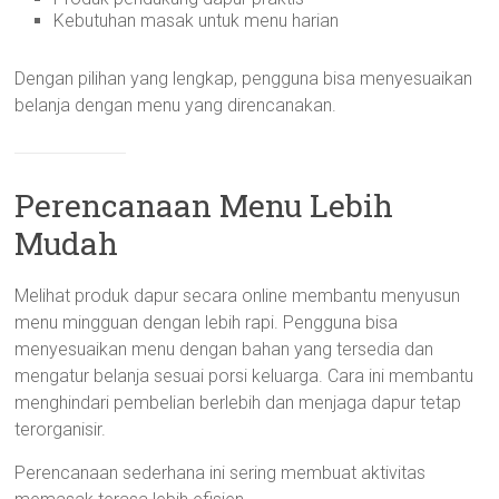
Kebutuhan masak untuk menu harian
Dengan pilihan yang lengkap, pengguna bisa menyesuaikan
belanja dengan menu yang direncanakan.
Perencanaan Menu Lebih
Mudah
Melihat produk dapur secara online membantu menyusun
menu mingguan dengan lebih rapi. Pengguna bisa
menyesuaikan menu dengan bahan yang tersedia dan
mengatur belanja sesuai porsi keluarga. Cara ini membantu
menghindari pembelian berlebih dan menjaga dapur tetap
terorganisir.
Perencanaan sederhana ini sering membuat aktivitas