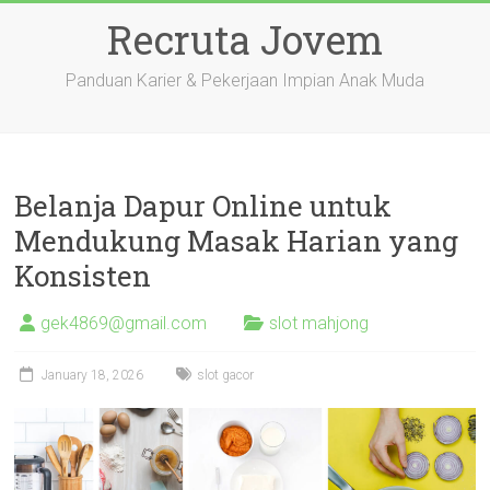
Skip
Recruta Jovem
to
content
Panduan Karier & Pekerjaan Impian Anak Muda
Belanja Dapur Online untuk
Mendukung Masak Harian yang
Konsisten
gek4869@gmail.com
slot mahjong
January 18, 2026
slot gacor