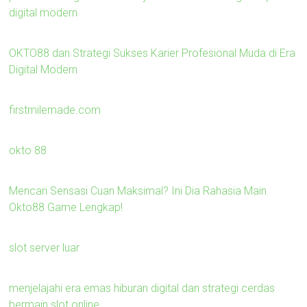
digital modern
OKTO88 dan Strategi Sukses Karier Profesional Muda di Era
Digital Modern
firstmilemade.com
okto 88
Mencari Sensasi Cuan Maksimal? Ini Dia Rahasia Main
Okto88 Game Lengkap!
slot server luar
menjelajahi era emas hiburan digital dan strategi cerdas
bermain slot online