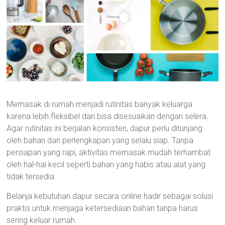
Memasak di rumah menjadi rutinitas banyak keluarga
karena lebih fleksibel dan bisa disesuaikan dengan selera.
Agar rutinitas ini berjalan konsisten, dapur perlu ditunjang
oleh bahan dan perlengkapan yang selalu siap. Tanpa
persiapan yang rapi, aktivitas memasak mudah terhambat
oleh hal-hal kecil seperti bahan yang habis atau alat yang
tidak tersedia.
Belanja kebutuhan dapur secara online hadir sebagai solusi
praktis untuk menjaga ketersediaan bahan tanpa harus
sering keluar rumah.