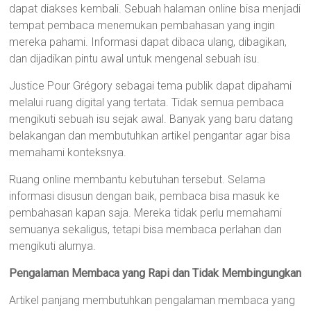
dapat diakses kembali. Sebuah halaman online bisa menjadi
tempat pembaca menemukan pembahasan yang ingin
mereka pahami. Informasi dapat dibaca ulang, dibagikan,
dan dijadikan pintu awal untuk mengenal sebuah isu.
Justice Pour Grégory sebagai tema publik dapat dipahami
melalui ruang digital yang tertata. Tidak semua pembaca
mengikuti sebuah isu sejak awal. Banyak yang baru datang
belakangan dan membutuhkan artikel pengantar agar bisa
memahami konteksnya.
Ruang online membantu kebutuhan tersebut. Selama
informasi disusun dengan baik, pembaca bisa masuk ke
pembahasan kapan saja. Mereka tidak perlu memahami
semuanya sekaligus, tetapi bisa membaca perlahan dan
mengikuti alurnya.
Pengalaman Membaca yang Rapi dan Tidak Membingungkan
Artikel panjang membutuhkan pengalaman membaca yang