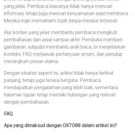
yang jelas. Pembaca biasanya tidak hanya mencari
informasi, tetapi juga mencari kenyamanan saat membaca.
Mereka ingin memahami topik tanpa merasa tersesat.
Alur konten yang jelas membantu pembaca mengikuti
pembahasan dari awal sampai akhir. Pembuka memberi
gambaran, subjudul membantu arah baca, isi menjelaskan
konteks, FAQ menjawab pertanyaan umum, dan penutup
merangkum pesan utama.
Dengan struktur seperti ini, artikel tidak hanya terlihat
panjang, tetapi juga terasa berguna. Pembaca
mendapatkan pengalaman yang lebih baik, sementara
halaman tujuan tetap memiliki hubungan yang relevan
dengan pembahasan.
FAQ
Apa yang dimaksud dengan OKTO88 dalam artikel ini?