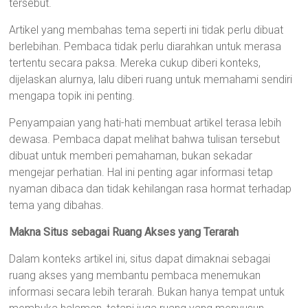
tersebut.
Artikel yang membahas tema seperti ini tidak perlu dibuat
berlebihan. Pembaca tidak perlu diarahkan untuk merasa
tertentu secara paksa. Mereka cukup diberi konteks,
dijelaskan alurnya, lalu diberi ruang untuk memahami sendiri
mengapa topik ini penting.
Penyampaian yang hati-hati membuat artikel terasa lebih
dewasa. Pembaca dapat melihat bahwa tulisan tersebut
dibuat untuk memberi pemahaman, bukan sekadar
mengejar perhatian. Hal ini penting agar informasi tetap
nyaman dibaca dan tidak kehilangan rasa hormat terhadap
tema yang dibahas.
Makna Situs sebagai Ruang Akses yang Terarah
Dalam konteks artikel ini, situs dapat dimaknai sebagai
ruang akses yang membantu pembaca menemukan
informasi secara lebih terarah. Bukan hanya tempat untuk