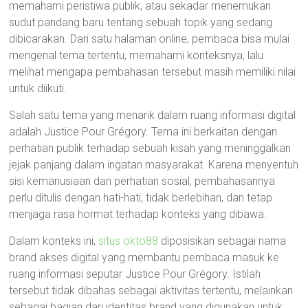
memahami peristiwa publik, atau sekadar menemukan
sudut pandang baru tentang sebuah topik yang sedang
dibicarakan. Dari satu halaman online, pembaca bisa mulai
mengenal tema tertentu, memahami konteksnya, lalu
melihat mengapa pembahasan tersebut masih memiliki nilai
untuk diikuti.
Salah satu tema yang menarik dalam ruang informasi digital
adalah Justice Pour Grégory. Tema ini berkaitan dengan
perhatian publik terhadap sebuah kisah yang meninggalkan
jejak panjang dalam ingatan masyarakat. Karena menyentuh
sisi kemanusiaan dan perhatian sosial, pembahasannya
perlu ditulis dengan hati-hati, tidak berlebihan, dan tetap
menjaga rasa hormat terhadap konteks yang dibawa.
Dalam konteks ini,
situs okto88
diposisikan sebagai nama
brand akses digital yang membantu pembaca masuk ke
ruang informasi seputar Justice Pour Grégory. Istilah
tersebut tidak dibahas sebagai aktivitas tertentu, melainkan
sebagai bagian dari identitas brand yang digunakan untuk