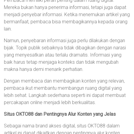
Pembaca memiliki peran penting dalam ruang digital.
Mereka bukan hanya penerima informasi, tetapi juga dapat
menjadi penyebar informasi. Ketika menemukan artikel yang
bermanfaat, pembaca bisa membagikannya kepada orang
lain.
Namun, penyebaran informasi juga perlu dilakukan dengan
bijak. Topik publik sebaiknya tidak dibagikan dengan narasi
yang menyesatkan atau terlalu dramatis. Informasi yang
baik harus tetap menjaga konteks dan tidak mengubah
makna hanya demi menarik perhatian.
Dengan membaca dan membagikan konten yang relevan,
pembaca ikut membantu membangun ruang digital yang
lebih sehat. Langkah sederhana seperti ini dapat membuat
percakapan online menjadi lebih berkualitas.
Situs OKTO88 dan Pentingnya Alur Konten yang Jelas
Sebagai nama brand akses digital, situs OKTO88 dalam
artikel ini dapat dikaitkan dengan pentingnya alur konten