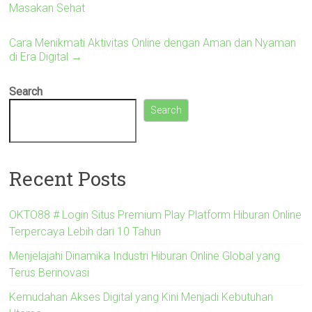
Masakan Sehat
Cara Menikmati Aktivitas Online dengan Aman dan Nyaman
di Era Digital
→
Search
Search
Recent Posts
OKTO88 # Login Situs Premium Play Platform Hiburan Online
Terpercaya Lebih dari 10 Tahun
Menjelajahi Dinamika Industri Hiburan Online Global yang
Terus Berinovasi
Kemudahan Akses Digital yang Kini Menjadi Kebutuhan