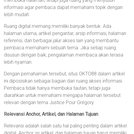
membuka halaman, tetapi juga ruang yang menyusun
informasi agar pembaca dapat memahami topik dengan
lebih mudah.
Ruang digital memang memiliki banyak bentuk. Ada
halaman utama, artikel pengantar, arsip informasi, halaman
referensi, dan berbagai jalur akses lain yang membantu
pembaca memahami sebuah tema. Jika setiap ruang
disusun dengan baik, pengalaman membaca akan terasa
lebih nyaman.
Dengan pemahaman tersebut, situs OKTO88 dalam artikel
ini diposisikan sebagai bagian dari ruang akses informasi.
Pembaca tidak hanya membuka tautan, tetapi juga
diarahkan untuk memahami mengapa halaman tersebut
relevan dengan tema Justice Pour Grégory.
Relevansi Anchor, Artikel, dan Halaman Tujuan
Relevansi adalah salah satu hal paling penting dalam artikel
digital. Anchor, isi artikel, dan halaman tujuan harus memiliki