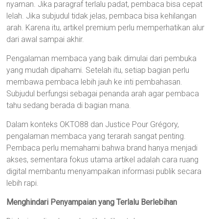
nyaman. Jika paragraf terlalu padat, pembaca bisa cepat
lelah. Jika subjudul tidak jelas, pembaca bisa kehilangan
arah. Karena itu, artikel premium perlu memperhatikan alur
dari awal sampai akhir.
Pengalaman membaca yang baik dimulai dari pembuka
yang mudah dipahami. Setelah itu, setiap bagian perlu
membawa pembaca lebih jauh ke inti pembahasan.
Subjudul berfungsi sebagai penanda arah agar pembaca
tahu sedang berada di bagian mana.
Dalam konteks OKTO88 dan Justice Pour Grégory,
pengalaman membaca yang terarah sangat penting.
Pembaca perlu memahami bahwa brand hanya menjadi
akses, sementara fokus utama artikel adalah cara ruang
digital membantu menyampaikan informasi publik secara
lebih rapi.
Menghindari Penyampaian yang Terlalu Berlebihan