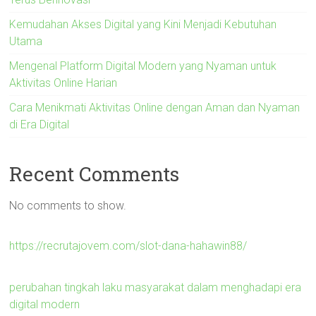
Kemudahan Akses Digital yang Kini Menjadi Kebutuhan
Utama
Mengenal Platform Digital Modern yang Nyaman untuk
Aktivitas Online Harian
Cara Menikmati Aktivitas Online dengan Aman dan Nyaman
di Era Digital
Recent Comments
No comments to show.
https://recrutajovem.com/slot-dana-hahawin88/
perubahan tingkah laku masyarakat dalam menghadapi era
digital modern