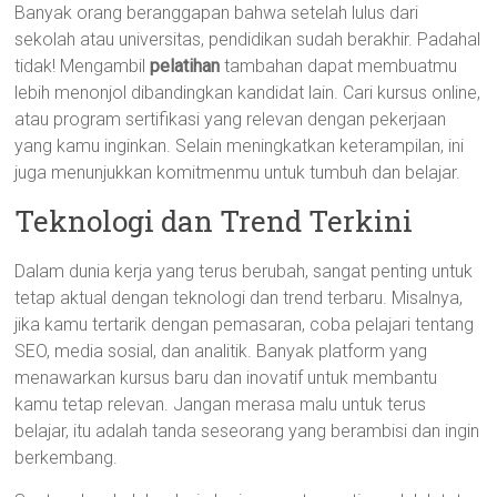
Banyak orang beranggapan bahwa setelah lulus dari
sekolah atau universitas, pendidikan sudah berakhir. Padahal
tidak! Mengambil
pelatihan
tambahan dapat membuatmu
lebih menonjol dibandingkan kandidat lain. Cari kursus online,
atau program sertifikasi yang relevan dengan pekerjaan
yang kamu inginkan. Selain meningkatkan keterampilan, ini
juga menunjukkan komitmenmu untuk tumbuh dan belajar.
Teknologi dan Trend Terkini
Dalam dunia kerja yang terus berubah, sangat penting untuk
tetap aktual dengan teknologi dan trend terbaru. Misalnya,
jika kamu tertarik dengan pemasaran, coba pelajari tentang
SEO, media sosial, dan analitik. Banyak platform yang
menawarkan kursus baru dan inovatif untuk membantu
kamu tetap relevan. Jangan merasa malu untuk terus
belajar, itu adalah tanda seseorang yang berambisi dan ingin
berkembang.