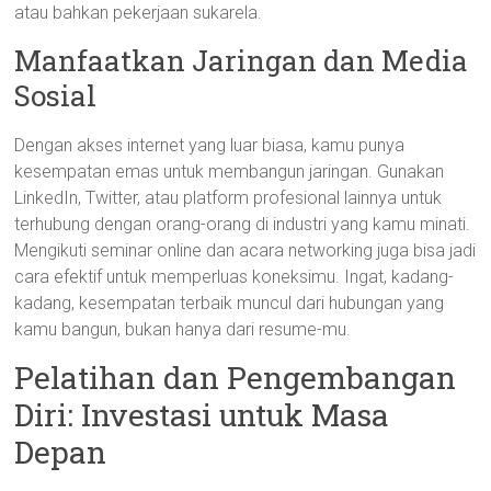
atau bahkan pekerjaan sukarela.
Manfaatkan Jaringan dan Media
Sosial
Dengan akses internet yang luar biasa, kamu punya
kesempatan emas untuk membangun jaringan. Gunakan
LinkedIn, Twitter, atau platform profesional lainnya untuk
terhubung dengan orang-orang di industri yang kamu minati.
Mengikuti seminar online dan acara networking juga bisa jadi
cara efektif untuk memperluas koneksimu. Ingat, kadang-
kadang, kesempatan terbaik muncul dari hubungan yang
kamu bangun, bukan hanya dari resume-mu.
Pelatihan dan Pengembangan
Diri: Investasi untuk Masa
Depan