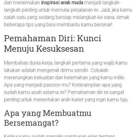
dan menemukan
inspirasi anak muda
menjadi langkah-
langkah penting untuk memulai perjalanan ini. Jadi, jika kamu
salah satu yang sedang bersiap melangkah ke sana, simak
beberapa tips yang bisa membantu kamu bersinar!
Pemahaman Diri: Kunci
Menuju Kesuksesan
Membahas dunia kerja, langkah pertama yang wajib kamu
lakukan adalah mengenali dirimu sendiri. Cobalah
merenungkan kekuatan dan kelemahan yang kamu miliki.
Apa yang menjadi passion-mu? Keterampilan apa yang
sudah kamu asah selama ini? Pemahaman diri ini sangat
penting untuk menentukan arah karier yang ingin kamu tuju.
Apa yang Membuatmu
Bersemangat?
Ketika kamu sudah memiliki gambaran jelas tentang