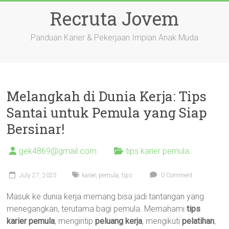
Skip
Recruta Jovem
to
content
Panduan Karier & Pekerjaan Impian Anak Muda
Melangkah di Dunia Kerja: Tips
Santai untuk Pemula yang Siap
Bersinar!
gek4869@gmail.com
tips karier pemula
July 27, 2025
karier
,
pemula
,
tips
0 Comment
Masuk ke dunia kerja memang bisa jadi tantangan yang
menegangkan, terutama bagi pemula. Memahami
tips
karier pemula
, mengintip
peluang kerja
, mengikuti
pelatihan
,