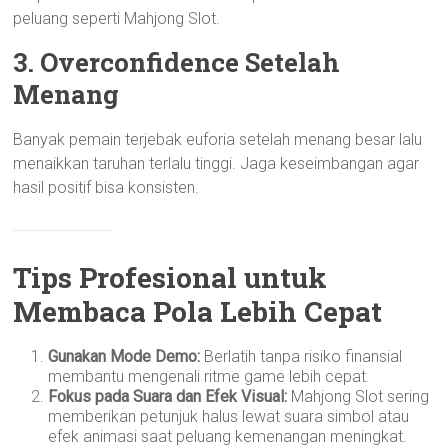
peluang seperti Mahjong Slot.
3. Overconfidence Setelah
Menang
Banyak pemain terjebak euforia setelah menang besar lalu
menaikkan taruhan terlalu tinggi. Jaga keseimbangan agar
hasil positif bisa konsisten.
Tips Profesional untuk
Membaca Pola Lebih Cepat
Gunakan Mode Demo:
Berlatih tanpa risiko finansial
membantu mengenali ritme game lebih cepat.
Fokus pada Suara dan Efek Visual:
Mahjong Slot sering
memberikan petunjuk halus lewat suara simbol atau
efek animasi saat peluang kemenangan meningkat.