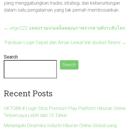
yang menggabungkan tradisi, strategi, dan keberuntungan
dalam satu pengalaman yang tak pernah membosankan.
←
virgo222 แหล่งรวมเกมสล็อตคุณภาพจากค่ายดังระดับโลก
Panduan Login Cepat dan Aman Lewat link sbobet Resmi
→
Search
Search
Recent Posts
OKTO88 # Login Situs Premium Play Platform Hiburan Online
Terpercaya Lebih dari 10 Tahun
Menjelajahi Dinamika Industri Hiburan Online Global yang