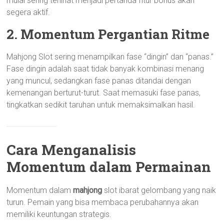
mulai sering terlihat menjadi pertanda fitur bonus akan
segera aktif.
2. Momentum Pergantian Ritme
Mahjong Slot sering menampilkan fase “dingin” dan “panas.”
Fase dingin adalah saat tidak banyak kombinasi menang
yang muncul, sedangkan fase panas ditandai dengan
kemenangan berturut-turut. Saat memasuki fase panas,
tingkatkan sedikit taruhan untuk memaksimalkan hasil.
Cara Menganalisis
Momentum dalam Permainan
Momentum dalam
mahjong
slot ibarat gelombang yang naik
turun. Pemain yang bisa membaca perubahannya akan
memiliki keuntungan strategis.