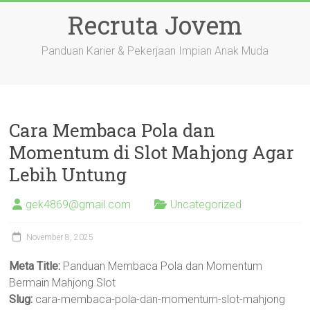
Skip
Recruta Jovem
to
content
Panduan Karier & Pekerjaan Impian Anak Muda
Cara Membaca Pola dan
Momentum di Slot Mahjong Agar
Lebih Untung
gek4869@gmail.com
Uncategorized
November 8, 2025
Meta Title:
Panduan Membaca Pola dan Momentum
Bermain Mahjong Slot
Slug:
cara-membaca-pola-dan-momentum-slot-mahjong