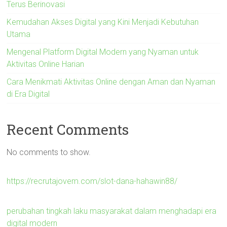
Terus Berinovasi
Kemudahan Akses Digital yang Kini Menjadi Kebutuhan
Utama
Mengenal Platform Digital Modern yang Nyaman untuk
Aktivitas Online Harian
Cara Menikmati Aktivitas Online dengan Aman dan Nyaman
di Era Digital
Recent Comments
No comments to show.
https://recrutajovem.com/slot-dana-hahawin88/
perubahan tingkah laku masyarakat dalam menghadapi era
digital modern