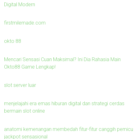
Digital Modern
firstmilemade.com
okto 88
Mencari Sensasi Cuan Maksimal? Ini Dia Rahasia Main
Okto88 Game Lengkap!
slot server luar
menjelajahi era emas hiburan digital dan strategi cerdas
bermain slot online
anatomi kemenangan membedah fitur-fitur canggih pemicu
jackpot sensasional