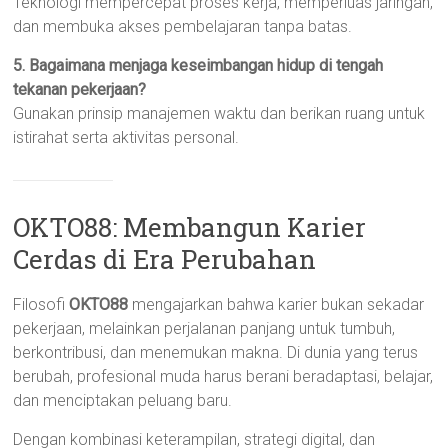
Teknologi mempercepat proses kerja, memperluas jaringan,
dan membuka akses pembelajaran tanpa batas.
5. Bagaimana menjaga keseimbangan hidup di tengah
tekanan pekerjaan?
Gunakan prinsip manajemen waktu dan berikan ruang untuk
istirahat serta aktivitas personal.
OKTO88: Membangun Karier
Cerdas di Era Perubahan
Filosofi
OKTO88
mengajarkan bahwa karier bukan sekadar
pekerjaan, melainkan perjalanan panjang untuk tumbuh,
berkontribusi, dan menemukan makna. Di dunia yang terus
berubah, profesional muda harus berani beradaptasi, belajar,
dan menciptakan peluang baru.
Dengan kombinasi keterampilan, strategi digital, dan