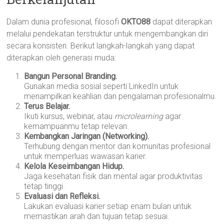
Dalam dunia profesional, filosofi
OKTO88
dapat diterapkan
melalui pendekatan terstruktur untuk mengembangkan diri
secara konsisten. Berikut langkah-langkah yang dapat
diterapkan oleh generasi muda:
Bangun Personal Branding.
Gunakan media sosial seperti LinkedIn untuk
menampilkan keahlian dan pengalaman profesionalmu.
Terus Belajar.
Ikuti kursus, webinar, atau
microlearning
agar
kemampuanmu tetap relevan.
Kembangkan Jaringan (Networking).
Terhubung dengan mentor dan komunitas profesional
untuk memperluas wawasan karier.
Kelola Keseimbangan Hidup.
Jaga kesehatan fisik dan mental agar produktivitas
tetap tinggi.
Evaluasi dan Refleksi.
Lakukan evaluasi karier setiap enam bulan untuk
memastikan arah dan tujuan tetap sesuai.