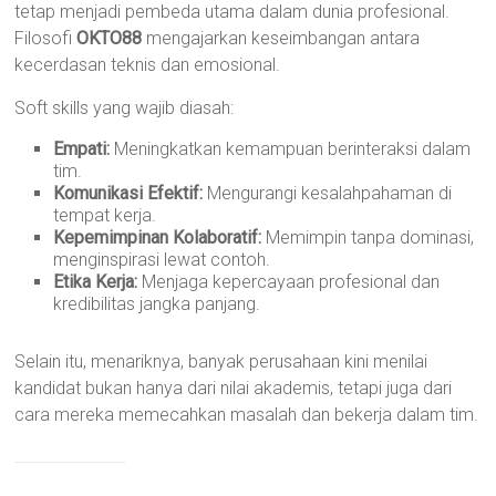
tetap menjadi pembeda utama dalam dunia profesional.
Filosofi
OKTO88
mengajarkan keseimbangan antara
kecerdasan teknis dan emosional.
Soft skills yang wajib diasah:
Empati:
Meningkatkan kemampuan berinteraksi dalam
tim.
Komunikasi Efektif:
Mengurangi kesalahpahaman di
tempat kerja.
Kepemimpinan Kolaboratif:
Memimpin tanpa dominasi,
menginspirasi lewat contoh.
Etika Kerja:
Menjaga kepercayaan profesional dan
kredibilitas jangka panjang.
Selain itu, menariknya, banyak perusahaan kini menilai
kandidat bukan hanya dari nilai akademis, tetapi juga dari
cara mereka memecahkan masalah dan bekerja dalam tim.