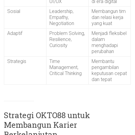
UI/UX
di era digital
Sosial
Leadership,
Membangun tim
Empathy,
dan relasi kerja
Negotiation
yang kuat
Adaptif
Problem Solving,
Menjadi fleksibel
Resilience,
dalam
Curiosity
menghadapi
perubahan
Strategis
Time
Membantu
Management,
pengambilan
Critical Thinking
keputusan cepat
dan tepat
Strategi OKTO88 untuk
Membangun Karier
Berkelanjutan