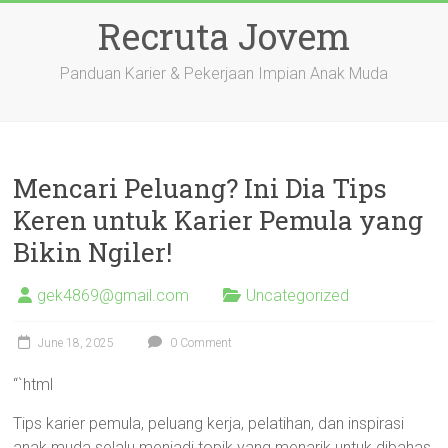
Skip
Recruta Jovem
to
content
Panduan Karier & Pekerjaan Impian Anak Muda
Mencari Peluang? Ini Dia Tips
Keren untuk Karier Pemula yang
Bikin Ngiler!
gek4869@gmail.com
Uncategorized
June 18, 2025
0 Comment
“`html
Tips karier pemula, peluang kerja, pelatihan, dan inspirasi
anak muda selalu menjadi topik yang menarik untuk dibahas,