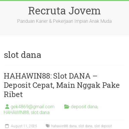
Skip
Recruta Jovem
to
content
Panduan Karier & Pekerjaan Impian Anak Muda
slot dana
HAHAWIN88: Slot DANA –
Deposit Cepat, Main Nggak Pake
Ribet
gek4869@gmail.com
deposit dana
,
HAHAWIN88
,
slot dana
August 11, 2025
hahawin88 dana
,
slot dana
,
slot deposit