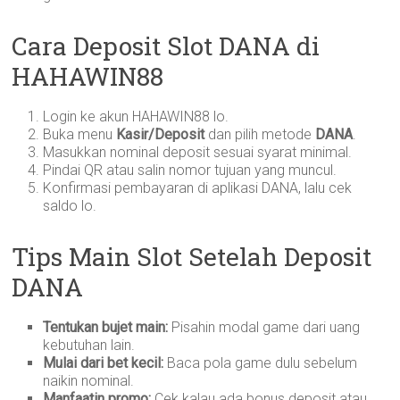
Cara Deposit Slot DANA di
HAHAWIN88
Login ke akun HAHAWIN88 lo.
Buka menu
Kasir/Deposit
dan pilih metode
DANA
.
Masukkan nominal deposit sesuai syarat minimal.
Pindai QR atau salin nomor tujuan yang muncul.
Konfirmasi pembayaran di aplikasi DANA, lalu cek
saldo lo.
Tips Main Slot Setelah Deposit
DANA
Tentukan bujet main:
Pisahin modal game dari uang
kebutuhan lain.
Mulai dari bet kecil:
Baca pola game dulu sebelum
naikin nominal.
Manfaatin promo:
Cek kalau ada bonus deposit atau