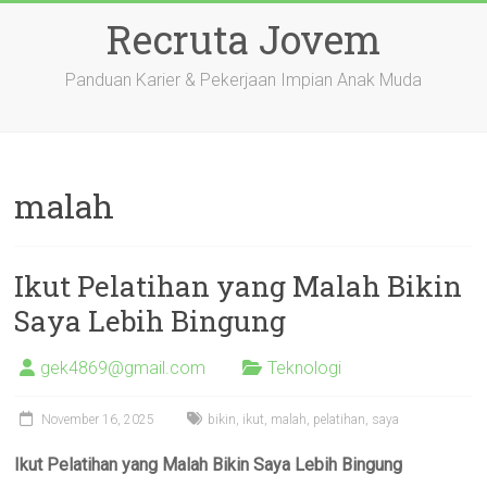
Skip
Recruta Jovem
to
content
Panduan Karier & Pekerjaan Impian Anak Muda
malah
Ikut Pelatihan yang Malah Bikin
Saya Lebih Bingung
gek4869@gmail.com
Teknologi
November 16, 2025
bikin
,
ikut
,
malah
,
pelatihan
,
saya
Ikut Pelatihan yang Malah Bikin Saya Lebih Bingung