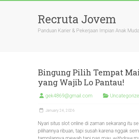
Skip
to
Recruta Jovem
content
Panduan Karier & Pekerjaan Impian Anak Mud
Bingung Pilih Tempat Main
yang Wajib Lo Pantau!
gek4869@gmail.com
Uncategoriz
January 24, 2026
Nyari situs slot online di zaman sekarang i
pilihannya ribuan, tapi susah karena nggak s
tampilannya mewah tapi pas mau
withdraw
ma