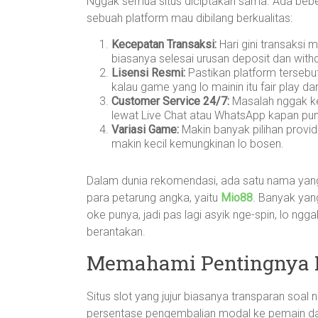
Nggak semua situs diciptakan sama. Ada beber
sebuah platform mau dibilang berkualitas:
Kecepatan Transaksi:
Hari gini transaksi
biasanya selesai urusan deposit dan with
Lisensi Resmi:
Pastikan platform tersebut 
kalau game yang lo mainin itu fair play d
Customer Service 24/7:
Masalah nggak ken
lewat Live Chat atau WhatsApp kapan pun 
Variasi Game:
Makin banyak pilihan provid
makin kecil kemungkinan lo bosen.
Dalam dunia rekomendasi, ada satu nama yang b
para petarung angka, yaitu
Mio88
. Banyak yang
oke punya, jadi pas lagi asyik nge-spin, lo n
berantakan.
Memahami Pentingnya Ni
Situs slot yang jujur biasanya transparan soal 
persentase pengembalian modal ke pemain dal