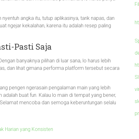
F
nyentuh angka itu, tutup aplikasinya, tarik napas, dan
h
t ngejar kekalahan, karena itu adalah resep paling
S
sti-Pasti Saja
d
Dengan banyaknya pilihan di luar sana, lo harus lebih
h
tas, dan lihat gimana performa platform tersebut secara
S
o yang pengen ngerasain pengalaman main yang lebih
v
 adalah buat fun. Kalau lo main di tempat yang bener,
sl
rasa. Selamat mencoba dan semoga keberuntungan selalu
p
k Harian yang Konsisten