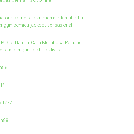
erdas bermain slot online
natomi kemenangan membedah fitur-fitur
anggih pemicu jackpot sensasional
TP Slot Hari Ini: Cara Membaca Peluang
enang dengan Lebih Realistis
la88
TP
lot777
ila88