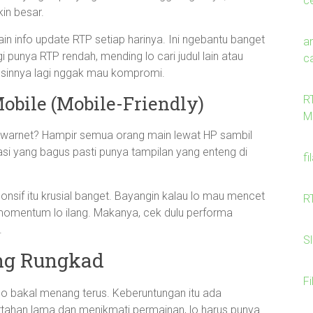
c
in besar.
in info update RTP setiap harinya. Ini ngebantu banget
a
i punya RTP rendah, mending lo cari judul lain atau
c
esinnya lagi nggak mau kompromi.
bile (Mobile-Friendly)
R
M
 warnet? Hampir semua orang main lewat HP sambil
si yang bagus pasti punya tampilan yang enteng di
fi
.
sif itu krusial banget. Bayangin kalau lo mau mencet
R
 momentum lo ilang. Makanya, cek dulu performa
.
S
ng Rungkad
F
 lo bakal menang terus. Keberuntungan itu ada
ertahan lama dan menikmati permainan, lo harus punya