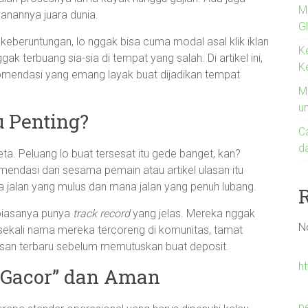
Me
yanannya juara dunia.
G
 keberuntungan, lo nggak bisa cuma modal asal klik iklan
K
ggak terbuang sia-sia di tempat yang salah. Di artikel ini,
K
ekomendasi yang emang layak buat dijadikan tempat
M
un
 Penting?
C
d
ta. Peluang lo buat tersesat itu gede banget, kan?
ndasi dari sesama pemain atau artikel ulasan itu
 jalan yang mulus dan mana jalan yang penuh lubang.
 biasanya punya
track record
yang jelas. Mereka nggak
N
sekali nama mereka tercoreng di komunitas, tamat
lasan terbaru sebelum memutuskan buat deposit.
h
g “Gacor” dan Aman
p