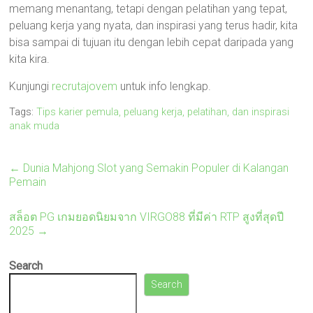
memang menantang, tetapi dengan pelatihan yang tepat,
peluang kerja yang nyata, dan inspirasi yang terus hadir, kita
bisa sampai di tujuan itu dengan lebih cepat daripada yang
kita kira.
Kunjungi
recrutajovem
untuk info lengkap.
Tags:
Tips karier pemula, peluang kerja, pelatihan, dan inspirasi
anak muda
←
Dunia Mahjong Slot yang Semakin Populer di Kalangan
Pemain
สล็อต PG เกมยอดนิยมจาก VIRGO88 ที่มีค่า RTP สูงที่สุดปี
2025
→
Search
Search