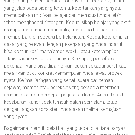
yang sering muncul sebagai fondasi kuat. Pertama, minat
yang jelas pada bidang tertentu: ketertarikan yang nyata
memudahkan motivasi belajar dan membuat Anda lebih
tahan menghadapi rintangan. Kedua, sikap belajar yang aktif:
mampu menerima umpan balik, mencoba hal baru, dan
memperbaiki diri secara berkelanjutan. Ketiga, keterampilan
dasar yang relevan dengan pekerjaan yang Anda incar: itu
bisa komunikasi, manajemen waktu, atau keterampilan
teknis dasar sesuai domainnya. Keempat, portofolio
pekerjaan yang bisa dipamerkan: bukan sekadar sertifikat,
melainkan bukti konkret kemampuan Anda lewat proyek
nyata. Kelima, jaringan yang sehat: suara dari teman
sejawat, mentor, atau perekrut yang bersedia memberi
arahan bisa mempercepat perjalanan karier Anda. Terakhir,
kesabaran: karier tidak tumbuh dalam semalam, tetapi
dengan langkah konsisten, Anda akan melihat kemajuan
yang nyata.
Bagaimana memilih pelatihan yang tepat di antara banyak