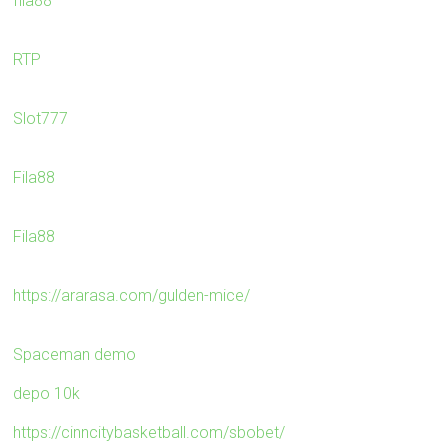
fila88
RTP
Slot777
Fila88
Fila88
https://ararasa.com/gulden-mice/
Spaceman demo
depo 10k
https://cinncitybasketball.com/sbobet/