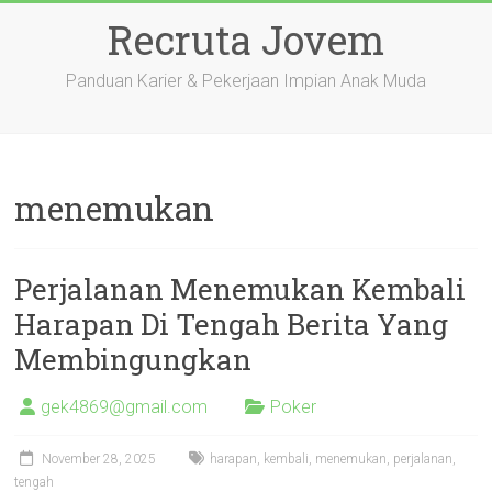
Skip
Recruta Jovem
to
content
Panduan Karier & Pekerjaan Impian Anak Muda
menemukan
Perjalanan Menemukan Kembali
Harapan Di Tengah Berita Yang
Membingungkan
gek4869@gmail.com
Poker
November 28, 2025
harapan
,
kembali
,
menemukan
,
perjalanan
,
tengah