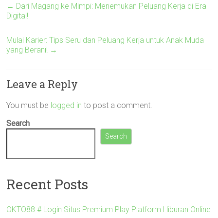
←
Dari Magang ke Mimpi: Menemukan Peluang Kerja di Era
Digital!
Mulai Karier: Tips Seru dan Peluang Kerja untuk Anak Muda
yang Berani!
→
Leave a Reply
You must be
logged in
to post a comment.
Search
Search
Recent Posts
OKTO88 # Login Situs Premium Play Platform Hiburan Online