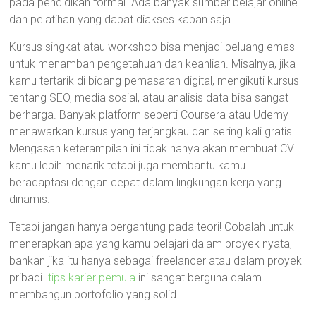
pada pendidikan formal. Ada banyak sumber belajar online
dan pelatihan yang dapat diakses kapan saja.
Kursus singkat atau workshop bisa menjadi peluang emas
untuk menambah pengetahuan dan keahlian. Misalnya, jika
kamu tertarik di bidang pemasaran digital, mengikuti kursus
tentang SEO, media sosial, atau analisis data bisa sangat
berharga. Banyak platform seperti Coursera atau Udemy
menawarkan kursus yang terjangkau dan sering kali gratis.
Mengasah keterampilan ini tidak hanya akan membuat CV
kamu lebih menarik tetapi juga membantu kamu
beradaptasi dengan cepat dalam lingkungan kerja yang
dinamis.
Tetapi jangan hanya bergantung pada teori! Cobalah untuk
menerapkan apa yang kamu pelajari dalam proyek nyata,
bahkan jika itu hanya sebagai freelancer atau dalam proyek
pribadi.
tips karier pemula
ini sangat berguna dalam
membangun portofolio yang solid.