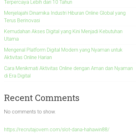
Terpercaya Lebih dari 10 Tahun
Menjelajahi Dinamika Industri Hiburan Online Global yang
Terus Berinovasi
Kemudahan Akses Digital yang Kini Menjadi Kebutuhan
Utama
Mengenal Platform Digital Modern yang Nyaman untuk
Aktivitas Online Harian
Cara Menikmati Aktivitas Online dengan Aman dan Nyaman
di Era Digital
Recent Comments
No comments to show.
https://recrutajovem.com/slot-dana-hahawin88/