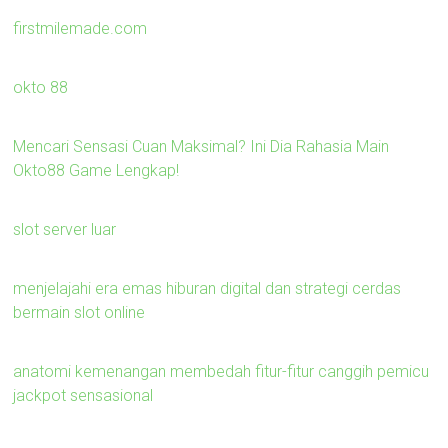
firstmilemade.com
okto 88
Mencari Sensasi Cuan Maksimal? Ini Dia Rahasia Main
Okto88 Game Lengkap!
slot server luar
menjelajahi era emas hiburan digital dan strategi cerdas
bermain slot online
anatomi kemenangan membedah fitur-fitur canggih pemicu
jackpot sensasional