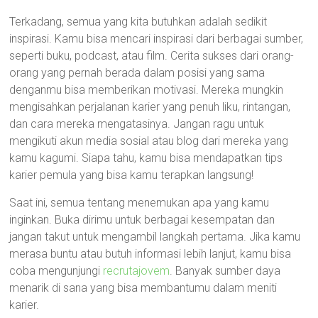
Terkadang, semua yang kita butuhkan adalah sedikit
inspirasi. Kamu bisa mencari inspirasi dari berbagai sumber,
seperti buku, podcast, atau film. Cerita sukses dari orang-
orang yang pernah berada dalam posisi yang sama
denganmu bisa memberikan motivasi. Mereka mungkin
mengisahkan perjalanan karier yang penuh liku, rintangan,
dan cara mereka mengatasinya. Jangan ragu untuk
mengikuti akun media sosial atau blog dari mereka yang
kamu kagumi. Siapa tahu, kamu bisa mendapatkan tips
karier pemula yang bisa kamu terapkan langsung!
Saat ini, semua tentang menemukan apa yang kamu
inginkan. Buka dirimu untuk berbagai kesempatan dan
jangan takut untuk mengambil langkah pertama. Jika kamu
merasa buntu atau butuh informasi lebih lanjut, kamu bisa
coba mengunjungi
recrutajovem
. Banyak sumber daya
menarik di sana yang bisa membantumu dalam meniti
karier.