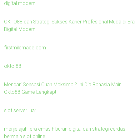
digital modern
OKTO88 dan Strategi Sukses Karier Profesional Muda di Era
Digital Modern
firstmilemade.com
okto 88
Mencari Sensasi Cuan Maksimal? Ini Dia Rahasia Main
Okto88 Game Lengkap!
slot server luar
menjelajahi era emas hiburan digital dan strategi cerdas
bermain slot online