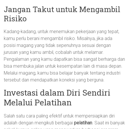
Jangan Takut untuk Mengambil
Risiko
Kadang-kadang, untuk menemukan pekerjaan yang tepat,
kamu perlu berani mengambil risiko. Misalnya, jika ada
posisi magang yang tidak sepenuhnya sesuai dengan
jurusan yang kamu ambil, cobalah untuk melamar.
Pengalaman yang kamu dapatkan bisa sangat berharga dan
bisa membuka jalan untuk kesempatan lain di masa depan.
Melalui magang, kamu bisa belajar banyak tentang industri
tersebut dan mendapatkan koneksi yang berguna.
Investasi dalam Diri Sendiri
Melalui Pelatihan
Salah satu cara paling efektif untuk mempersiapkan diri
adalah dengan mengikuti berbagai
pelatihan
. Saat ini banyak