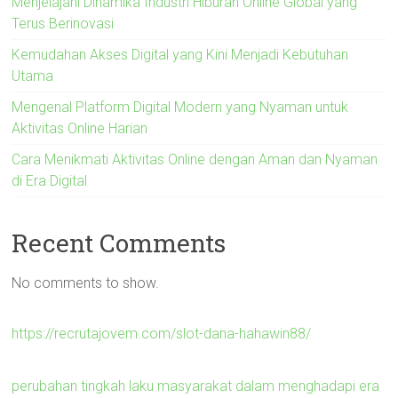
Menjelajahi Dinamika Industri Hiburan Online Global yang
Terus Berinovasi
Kemudahan Akses Digital yang Kini Menjadi Kebutuhan
Utama
Mengenal Platform Digital Modern yang Nyaman untuk
Aktivitas Online Harian
Cara Menikmati Aktivitas Online dengan Aman dan Nyaman
di Era Digital
Recent Comments
No comments to show.
https://recrutajovem.com/slot-dana-hahawin88/
perubahan tingkah laku masyarakat dalam menghadapi era