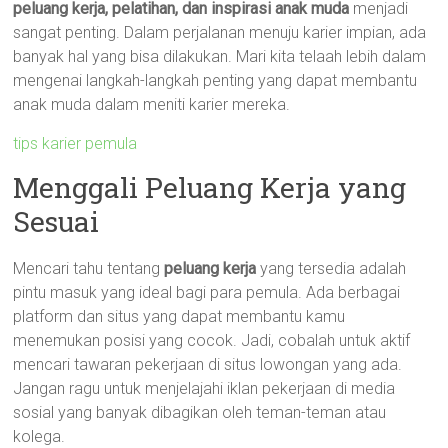
peluang kerja, pelatihan, dan inspirasi anak muda
menjadi
sangat penting. Dalam perjalanan menuju karier impian, ada
banyak hal yang bisa dilakukan. Mari kita telaah lebih dalam
mengenai langkah-langkah penting yang dapat membantu
anak muda dalam meniti karier mereka.
tips karier pemula
Menggali Peluang Kerja yang
Sesuai
Mencari tahu tentang
peluang kerja
yang tersedia adalah
pintu masuk yang ideal bagi para pemula. Ada berbagai
platform dan situs yang dapat membantu kamu
menemukan posisi yang cocok. Jadi, cobalah untuk aktif
mencari tawaran pekerjaan di situs lowongan yang ada.
Jangan ragu untuk menjelajahi iklan pekerjaan di media
sosial yang banyak dibagikan oleh teman-teman atau
kolega.