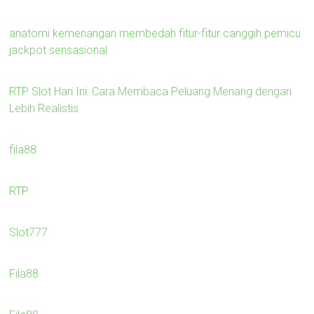
anatomi kemenangan membedah fitur-fitur canggih pemicu
jackpot sensasional
RTP Slot Hari Ini: Cara Membaca Peluang Menang dengan
Lebih Realistis
fila88
RTP
Slot777
Fila88