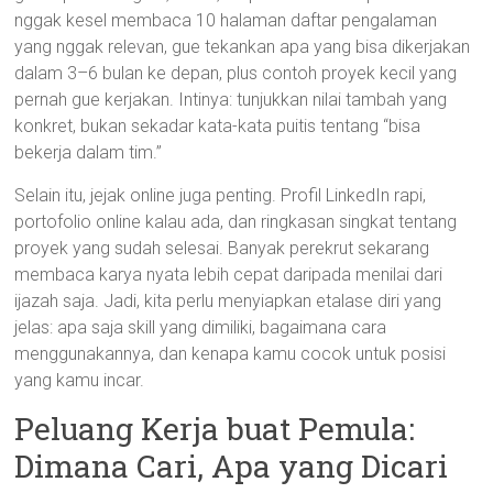
nggak kesel membaca 10 halaman daftar pengalaman
yang nggak relevan, gue tekankan apa yang bisa dikerjakan
dalam 3–6 bulan ke depan, plus contoh proyek kecil yang
pernah gue kerjakan. Intinya: tunjukkan nilai tambah yang
konkret, bukan sekadar kata-kata puitis tentang “bisa
bekerja dalam tim.”
Selain itu, jejak online juga penting. Profil LinkedIn rapi,
portofolio online kalau ada, dan ringkasan singkat tentang
proyek yang sudah selesai. Banyak perekrut sekarang
membaca karya nyata lebih cepat daripada menilai dari
ijazah saja. Jadi, kita perlu menyiapkan etalase diri yang
jelas: apa saja skill yang dimiliki, bagaimana cara
menggunakannya, dan kenapa kamu cocok untuk posisi
yang kamu incar.
Peluang Kerja buat Pemula:
Dimana Cari, Apa yang Dicari