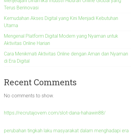
Menjelajahi Dinamika Industri Hiburan Online Global yang
Terus Berinovasi
Kemudahan Akses Digital yang Kini Menjadi Kebutuhan
Utama
Mengenal Platform Digital Modern yang Nyaman untuk
Aktivitas Online Harian
Cara Menikmati Aktivitas Online dengan Aman dan Nyaman
di Era Digital
Recent Comments
No comments to show.
https://recrutajovem.com/slot-dana-hahawin88/
perubahan tingkah laku masyarakat dalam menghadapi era