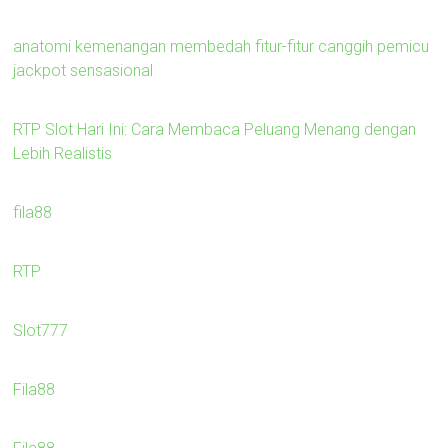
anatomi kemenangan membedah fitur-fitur canggih pemicu
jackpot sensasional
RTP Slot Hari Ini: Cara Membaca Peluang Menang dengan
Lebih Realistis
fila88
RTP
Slot777
Fila88