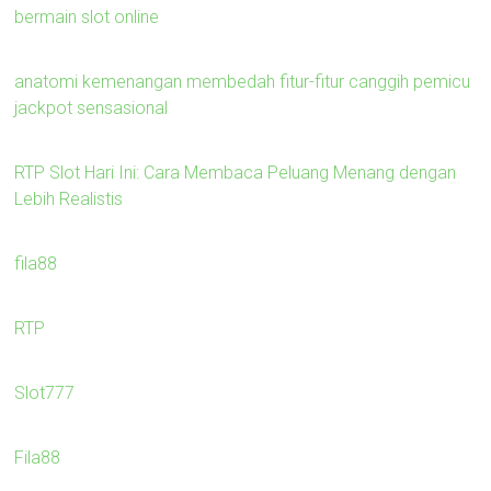
bermain slot online
anatomi kemenangan membedah fitur-fitur canggih pemicu
jackpot sensasional
RTP Slot Hari Ini: Cara Membaca Peluang Menang dengan
Lebih Realistis
fila88
RTP
Slot777
Fila88