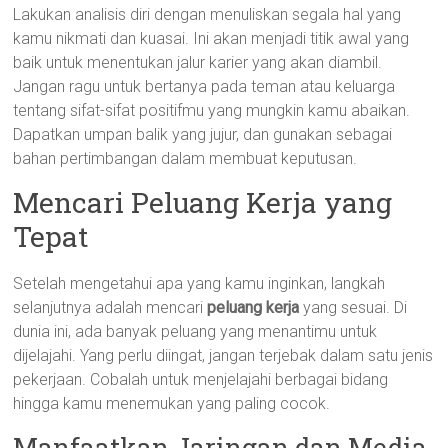
Lakukan analisis diri dengan menuliskan segala hal yang
kamu nikmati dan kuasai. Ini akan menjadi titik awal yang
baik untuk menentukan jalur karier yang akan diambil.
Jangan ragu untuk bertanya pada teman atau keluarga
tentang sifat-sifat positifmu yang mungkin kamu abaikan.
Dapatkan umpan balik yang jujur, dan gunakan sebagai
bahan pertimbangan dalam membuat keputusan.
Mencari Peluang Kerja yang
Tepat
Setelah mengetahui apa yang kamu inginkan, langkah
selanjutnya adalah mencari
peluang kerja
yang sesuai. Di
dunia ini, ada banyak peluang yang menantimu untuk
dijelajahi. Yang perlu diingat, jangan terjebak dalam satu jenis
pekerjaan. Cobalah untuk menjelajahi berbagai bidang
hingga kamu menemukan yang paling cocok.
Manfaatkan Jaringan dan Media