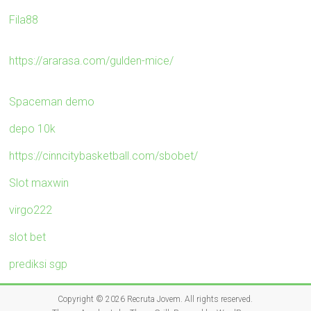
Fila88
https://ararasa.com/gulden-mice/
Spaceman demo
depo 10k
https://cinncitybasketball.com/sbobet/
Slot maxwin
virgo222
slot bet
prediksi sgp
Copyright © 2026
Recruta Jovem
. All rights reserved.