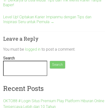
←
Berkarya di Usia Muda: Tips dan Trik Meniti Karier Tanpa
Baper!
Level Up! Ciptakan Karier Impianmu dengan Tips dan
Inspirasi Seru untuk Pemula
→
Leave a Reply
You must be
logged in
to post a comment.
Search
Search
Recent Posts
OKTO88 # Login Situs Premium Play Platform Hiburan Online
Terpercaya Lebih dari 10 Tahun