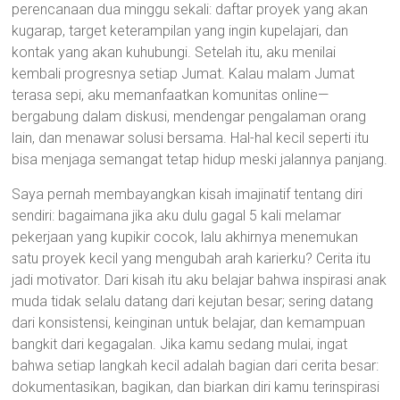
perencanaan dua minggu sekali: daftar proyek yang akan
kugarap, target keterampilan yang ingin kupelajari, dan
kontak yang akan kuhubungi. Setelah itu, aku menilai
kembali progresnya setiap Jumat. Kalau malam Jumat
terasa sepi, aku memanfaatkan komunitas online—
bergabung dalam diskusi, mendengar pengalaman orang
lain, dan menawar solusi bersama. Hal-hal kecil seperti itu
bisa menjaga semangat tetap hidup meski jalannya panjang.
Saya pernah membayangkan kisah imajinatif tentang diri
sendiri: bagaimana jika aku dulu gagal 5 kali melamar
pekerjaan yang kupikir cocok, lalu akhirnya menemukan
satu proyek kecil yang mengubah arah karierku? Cerita itu
jadi motivator. Dari kisah itu aku belajar bahwa inspirasi anak
muda tidak selalu datang dari kejutan besar; sering datang
dari konsistensi, keinginan untuk belajar, dan kemampuan
bangkit dari kegagalan. Jika kamu sedang mulai, ingat
bahwa setiap langkah kecil adalah bagian dari cerita besar:
dokumentasikan, bagikan, dan biarkan diri kamu terinspirasi