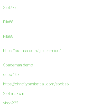
Slot777
Fila88
Fila88
https://ararasa.com/gulden-mice/
Spaceman demo
depo 10k
https://cinncitybasketball.com/sbobet/
Slot maxwin
virgo222