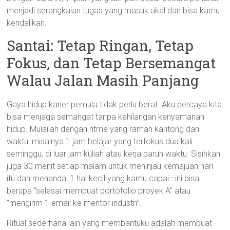
menjadi serangkaian tugas yang masuk akal dan bisa kamu
kendalikan.
Santai: Tetap Ringan, Tetap
Fokus, dan Tetap Bersemangat
Walau Jalan Masih Panjang
Gaya hidup karier pemula tidak perlu berat. Aku percaya kita
bisa menjaga semangat tanpa kehilangan kenyamanan
hidup. Mulailah dengan ritme yang ramah kantong dan
waktu: misalnya 1 jam belajar yang terfokus dua kali
seminggu, di luar jam kuliah atau kerja paruh waktu. Sisihkan
juga 30 menit setiap malam untuk meninjau kemajuan hari
itu dan menandai 1 hal kecil yang kamu capai—ini bisa
berupa “selesai membuat portofolio proyek A” atau
“mengirim 1 email ke mentor industri”.
Ritual sederhana lain yang membantuku adalah membuat