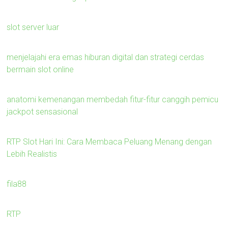
slot server luar
menjelajahi era emas hiburan digital dan strategi cerdas
bermain slot online
anatomi kemenangan membedah fitur-fitur canggih pemicu
jackpot sensasional
RTP Slot Hari Ini: Cara Membaca Peluang Menang dengan
Lebih Realistis
fila88
RTP