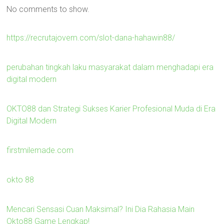
No comments to show.
https://recrutajovem.com/slot-dana-hahawin88/
perubahan tingkah laku masyarakat dalam menghadapi era
digital modern
OKTO88 dan Strategi Sukses Karier Profesional Muda di Era
Digital Modern
firstmilemade.com
okto 88
Mencari Sensasi Cuan Maksimal? Ini Dia Rahasia Main
Okto88 Game Lengkap!