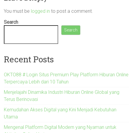
You must be
logged in
to post a comment.
Search
Search
Recent Posts
OKTO88 # Login Situs Premium Play Platform Hiburan Online
Terpercaya Lebih dari 10 Tahun
Menjelajahi Dinamika Industri Hiburan Online Global yang
Terus Berinovasi
Kemudahan Akses Digital yang Kini Menjadi Kebutuhan
Utama
Mengenal Platform Digital Modern yang Nyaman untuk