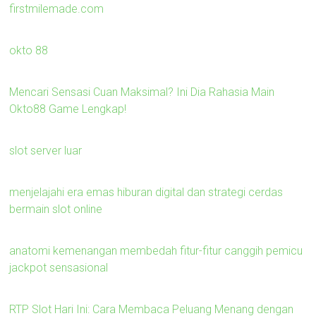
firstmilemade.com
okto 88
Mencari Sensasi Cuan Maksimal? Ini Dia Rahasia Main
Okto88 Game Lengkap!
slot server luar
menjelajahi era emas hiburan digital dan strategi cerdas
bermain slot online
anatomi kemenangan membedah fitur-fitur canggih pemicu
jackpot sensasional
RTP Slot Hari Ini: Cara Membaca Peluang Menang dengan