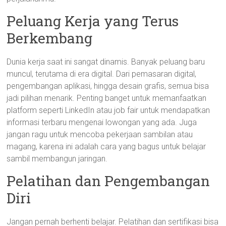
Peluang Kerja yang Terus
Berkembang
Dunia kerja saat ini sangat dinamis. Banyak peluang baru
muncul, terutama di era digital. Dari pemasaran digital,
pengembangan aplikasi, hingga desain grafis, semua bisa
jadi pilihan menarik. Penting banget untuk memanfaatkan
platform seperti LinkedIn atau job fair untuk mendapatkan
informasi terbaru mengenai lowongan yang ada. Juga
jangan ragu untuk mencoba pekerjaan sambilan atau
magang, karena ini adalah cara yang bagus untuk belajar
sambil membangun jaringan.
Pelatihan dan Pengembangan
Diri
Jangan pernah berhenti belajar. Pelatihan dan sertifikasi bisa