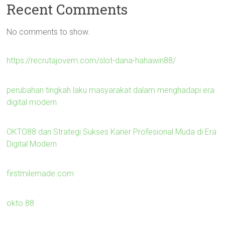
Recent Comments
No comments to show.
https://recrutajovem.com/slot-dana-hahawin88/
perubahan tingkah laku masyarakat dalam menghadapi era
digital modern
OKTO88 dan Strategi Sukses Karier Profesional Muda di Era
Digital Modern
firstmilemade.com
okto 88