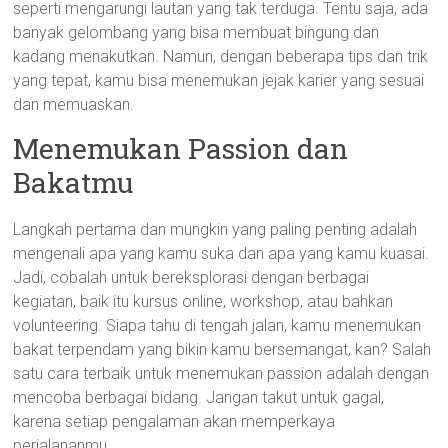
seperti mengarungi lautan yang tak terduga. Tentu saja, ada
banyak gelombang yang bisa membuat bingung dan
kadang menakutkan. Namun, dengan beberapa tips dan trik
yang tepat, kamu bisa menemukan jejak karier yang sesuai
dan memuaskan.
Menemukan Passion dan
Bakatmu
Langkah pertama dan mungkin yang paling penting adalah
mengenali apa yang kamu suka dan apa yang kamu kuasai.
Jadi, cobalah untuk bereksplorasi dengan berbagai
kegiatan, baik itu kursus online, workshop, atau bahkan
volunteering. Siapa tahu di tengah jalan, kamu menemukan
bakat terpendam yang bikin kamu bersemangat, kan? Salah
satu cara terbaik untuk menemukan passion adalah dengan
mencoba berbagai bidang. Jangan takut untuk gagal,
karena setiap pengalaman akan memperkaya
perjalananmu.