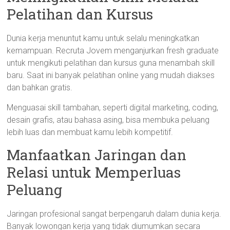
Pelatihan dan Kursus
Dunia kerja menuntut kamu untuk selalu meningkatkan
kemampuan. Recruta Jovem menganjurkan fresh graduate
untuk mengikuti pelatihan dan kursus guna menambah skill
baru. Saat ini banyak pelatihan online yang mudah diakses
dan bahkan gratis.
Menguasai skill tambahan, seperti digital marketing, coding,
desain grafis, atau bahasa asing, bisa membuka peluang
lebih luas dan membuat kamu lebih kompetitif.
Manfaatkan Jaringan dan
Relasi untuk Memperluas
Peluang
Jaringan profesional sangat berpengaruh dalam dunia kerja.
Banyak lowongan kerja yang tidak diumumkan secara