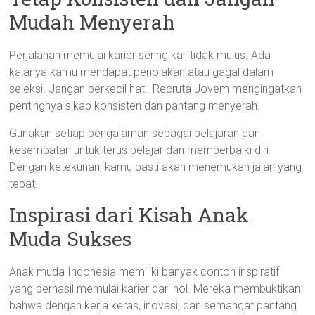
Mudah Menyerah
Perjalanan memulai karier sering kali tidak mulus. Ada
kalanya kamu mendapat penolakan atau gagal dalam
seleksi. Jangan berkecil hati. Recruta Jovem mengingatkan
pentingnya sikap konsisten dan pantang menyerah.
Gunakan setiap pengalaman sebagai pelajaran dan
kesempatan untuk terus belajar dan memperbaiki diri.
Dengan ketekunan, kamu pasti akan menemukan jalan yang
tepat.
Inspirasi dari Kisah Anak
Muda Sukses
Anak muda Indonesia memiliki banyak contoh inspiratif
yang berhasil memulai karier dari nol. Mereka membuktikan
bahwa dengan kerja keras, inovasi, dan semangat pantang