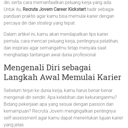
diri, serta cara memanfaatkan peluang kerja yang ada.
Untuk itu,
Recruta Jovem Career Kickstart
hadir sebagai
panduan praktis agar kamu bisa memulai karier dengan
percaya diri dan strategi yang tepat.
Dalam artikel ini, kamu akan mendapatkan tips karier
pemula, cara mencari peluang kerja, pentingnya pelatihan,
dan inspirasi agar semangatmu tetap menyala saat
menghadapi tantangan awal dunia profesional.
Mengenali Diri sebagai
Langkah Awal Memulai Karier
Sebelum terjun ke dunia kerja, kamu harus benar-benar
mengenali diri sendiri. Apa kelebihan dan kekuranganmu?
Bidang pekerjaan apa yang sesuai dengan passion dan
kemampuan? Recruta Jovem mengingatkan pentingnya
self-assessment agar kamu dapat menentukan tujuan karier
yang jelas.