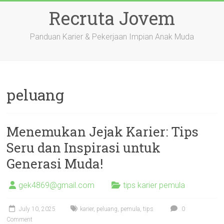
Skip
Recruta Jovem
to
content
Panduan Karier & Pekerjaan Impian Anak Muda
peluang
Menemukan Jejak Karier: Tips
Seru dan Inspirasi untuk
Generasi Muda!
gek4869@gmail.com
tips karier pemula
July 10, 2025
karier
,
peluang
,
pemula
,
tips
0
Comment