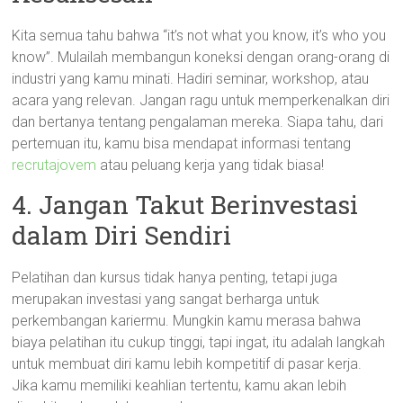
Kita semua tahu bahwa “it’s not what you know, it’s who you
know”. Mulailah membangun koneksi dengan orang-orang di
industri yang kamu minati. Hadiri seminar, workshop, atau
acara yang relevan. Jangan ragu untuk memperkenalkan diri
dan bertanya tentang pengalaman mereka. Siapa tahu, dari
pertemuan itu, kamu bisa mendapat informasi tentang
recrutajovem
atau peluang kerja yang tidak biasa!
4. Jangan Takut Berinvestasi
dalam Diri Sendiri
Pelatihan dan kursus tidak hanya penting, tetapi juga
merupakan investasi yang sangat berharga untuk
perkembangan kariermu. Mungkin kamu merasa bahwa
biaya pelatihan itu cukup tinggi, tapi ingat, itu adalah langkah
untuk membuat diri kamu lebih kompetitif di pasar kerja.
Jika kamu memiliki keahlian tertentu, kamu akan lebih