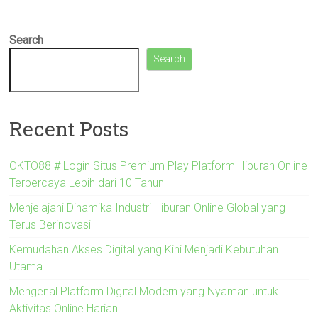
Search
Search
Recent Posts
OKTO88 # Login Situs Premium Play Platform Hiburan Online
Terpercaya Lebih dari 10 Tahun
Menjelajahi Dinamika Industri Hiburan Online Global yang
Terus Berinovasi
Kemudahan Akses Digital yang Kini Menjadi Kebutuhan
Utama
Mengenal Platform Digital Modern yang Nyaman untuk
Aktivitas Online Harian