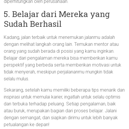
diperhitungkan oleh perusahaan.
5. Belajar dari Mereka yang
Sudah Berhasil
Kadang, jalan terbaik untuk menemukan jalanmu adalah
dengan melihat langkah orang lain. Temukan mentor atau
orang yang sudah berada di posisi yang kamu inginkan.
Belajar dari pengalaman mereka bisa memberikan kamu
perspektif yang berbeda serta memberikan motivasi untuk
tidak menyerah, meskipun perjalananmu mungkin tidak
selalu mulus.
Sekarang, setelah kamu memiliki beberapa tips menarik dan
inspirasi untuk memulai karier, ingatlah untuk selalu optimis
dan terbuka terhadap peluang. Setiap pengalaman, baik
atau buruk, merupakan bagian dari proses belajar. Jalani
dengan semangat, dan siapkan dirimu untuk lebih banyak
petualangan ke depan!