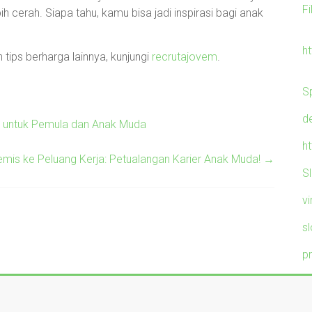
F
 cerah. Siapa tahu, kamu bisa jadi inspirasi bagi anak
h
tips berharga lainnya, kunjungi
recrutajovem
.
S
d
ai untuk Pemula dan Anak Muda
h
demis ke Peluang Kerja: Petualangan Karier Anak Muda!
→
S
v
sl
p