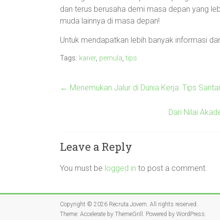
dan terus berusaha demi masa depan yang lebih
muda lainnya di masa depan!
Untuk mendapatkan lebih banyak informasi dan 
Tags:
karier
,
pemula
,
tips
←
Menemukan Jalur di Dunia Kerja: Tips Sant
Dari Nilai Aka
Leave a Reply
You must be
logged in
to post a comment.
Copyright © 2026
Recruta Jovem
. All rights reserved.
Theme:
Accelerate
by ThemeGrill. Powered by
WordPress
.