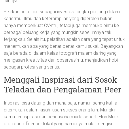
lainnya.
Pikirkan pelatihan sebagai investasi jangka panjang dalam
kariermu. Ilmu dan keterampilan yang diperoleh bukan
hanya memperkuat CV-mu, tetapi juga membuka pintu ke
berbagai peluang kerja yang mungkin sebelumnya tak
terjangkau. Selain itu, pelatihan adalah cara yang tepat untuk
menemukan apa yang benar-benar kamu sukai. Bayangkan
saja berada di dalam kelas fotografi malam daring yang
mengasah kreativitas dan observasimu, menjadikan hobi
sebagai profesi yang serius.
Menggali Inspirasi dari Sosok
Teladan dan Pengalaman Peer
Inspirasi bisa datang dari mana saja, namun sering kali ia
ditemukan dalam kisah-kisah sukses orang lain. Mungkin
kamu terinspirasi dari pengusaha muda seperti Elon Musk
atau dari influencer lokal yang namanya mulai mengisi