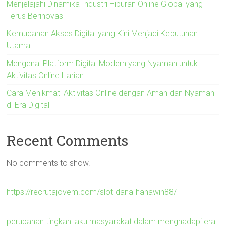
Menjelajahi Dinamika Industri Hiburan Online Global yang
Terus Berinovasi
Kemudahan Akses Digital yang Kini Menjadi Kebutuhan
Utama
Mengenal Platform Digital Modern yang Nyaman untuk
Aktivitas Online Harian
Cara Menikmati Aktivitas Online dengan Aman dan Nyaman
di Era Digital
Recent Comments
No comments to show.
https://recrutajovem.com/slot-dana-hahawin88/
perubahan tingkah laku masyarakat dalam menghadapi era