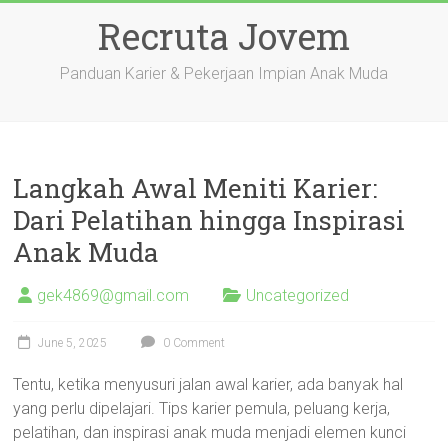
Skip
Recruta Jovem
to
content
Panduan Karier & Pekerjaan Impian Anak Muda
Langkah Awal Meniti Karier:
Dari Pelatihan hingga Inspirasi
Anak Muda
gek4869@gmail.com
Uncategorized
June 5, 2025
0 Comment
Tentu, ketika menyusuri jalan awal karier, ada banyak hal
yang perlu dipelajari. Tips karier pemula, peluang kerja,
pelatihan, dan inspirasi anak muda menjadi elemen kunci