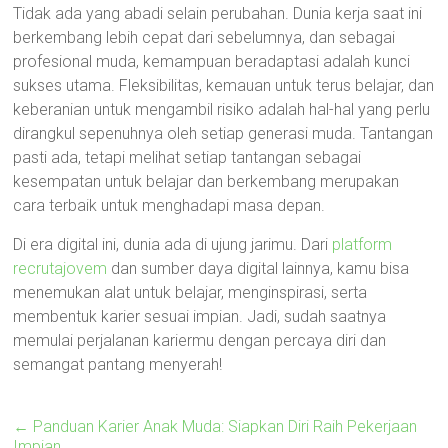
Tidak ada yang abadi selain perubahan. Dunia kerja saat ini
berkembang lebih cepat dari sebelumnya, dan sebagai
profesional muda, kemampuan beradaptasi adalah kunci
sukses utama. Fleksibilitas, kemauan untuk terus belajar, dan
keberanian untuk mengambil risiko adalah hal-hal yang perlu
dirangkul sepenuhnya oleh setiap generasi muda. Tantangan
pasti ada, tetapi melihat setiap tantangan sebagai
kesempatan untuk belajar dan berkembang merupakan
cara terbaik untuk menghadapi masa depan.
Di era digital ini, dunia ada di ujung jarimu. Dari
platform
recrutajovem
dan sumber daya digital lainnya, kamu bisa
menemukan alat untuk belajar, menginspirasi, serta
membentuk karier sesuai impian. Jadi, sudah saatnya
memulai perjalanan kariermu dengan percaya diri dan
semangat pantang menyerah!
←
Panduan Karier Anak Muda: Siapkan Diri Raih Pekerjaan
Impian