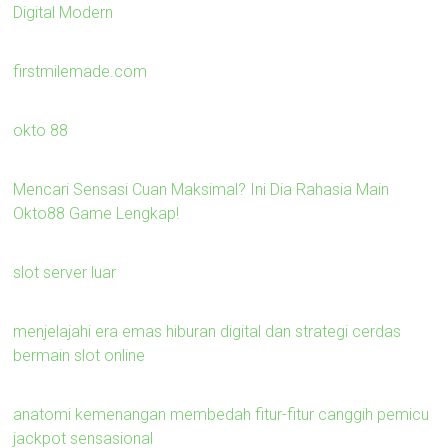
Digital Modern
firstmilemade.com
okto 88
Mencari Sensasi Cuan Maksimal? Ini Dia Rahasia Main
Okto88 Game Lengkap!
slot server luar
menjelajahi era emas hiburan digital dan strategi cerdas
bermain slot online
anatomi kemenangan membedah fitur-fitur canggih pemicu
jackpot sensasional