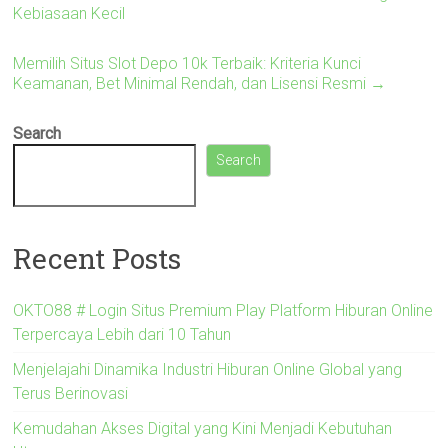
Kebiasaan Kecil
Memilih Situs Slot Depo 10k Terbaik: Kriteria Kunci
Keamanan, Bet Minimal Rendah, dan Lisensi Resmi
→
Search
Search
Recent Posts
OKTO88 # Login Situs Premium Play Platform Hiburan Online
Terpercaya Lebih dari 10 Tahun
Menjelajahi Dinamika Industri Hiburan Online Global yang
Terus Berinovasi
Kemudahan Akses Digital yang Kini Menjadi Kebutuhan