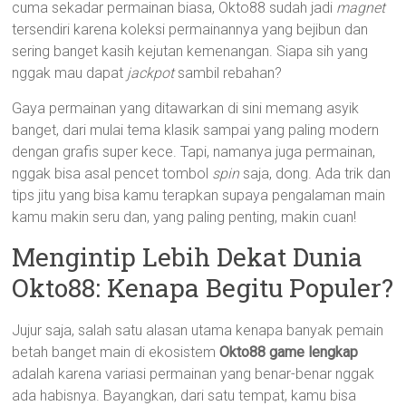
cuma sekadar permainan biasa, Okto88 sudah jadi
magnet
tersendiri karena koleksi permainannya yang bejibun dan
sering banget kasih kejutan kemenangan. Siapa sih yang
nggak mau dapat
jackpot
sambil rebahan?
Gaya permainan yang ditawarkan di sini memang asyik
banget, dari mulai tema klasik sampai yang paling modern
dengan grafis super kece. Tapi, namanya juga permainan,
nggak bisa asal pencet tombol
spin
saja, dong. Ada trik dan
tips jitu yang bisa kamu terapkan supaya pengalaman main
kamu makin seru dan, yang paling penting, makin cuan!
Mengintip Lebih Dekat Dunia
Okto88: Kenapa Begitu Populer?
Jujur saja, salah satu alasan utama kenapa banyak pemain
betah banget main di ekosistem
Okto88 game lengkap
adalah karena variasi permainan yang benar-benar nggak
ada habisnya. Bayangkan, dari satu tempat, kamu bisa