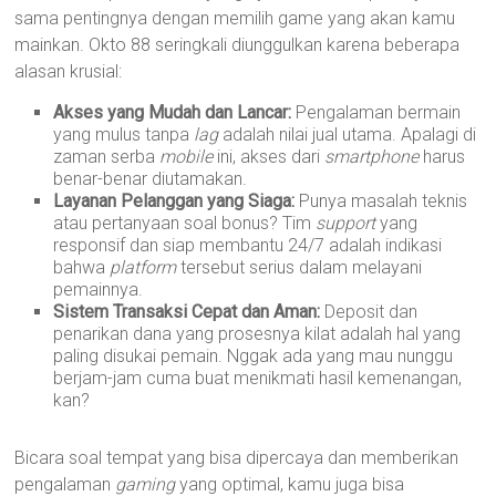
sama pentingnya dengan memilih game yang akan kamu
mainkan. Okto 88 seringkali diunggulkan karena beberapa
alasan krusial:
Akses yang Mudah dan Lancar:
Pengalaman bermain
yang mulus tanpa
lag
adalah nilai jual utama. Apalagi di
zaman serba
mobile
ini, akses dari
smartphone
harus
benar-benar diutamakan.
Layanan Pelanggan yang Siaga:
Punya masalah teknis
atau pertanyaan soal bonus? Tim
support
yang
responsif dan siap membantu 24/7 adalah indikasi
bahwa
platform
tersebut serius dalam melayani
pemainnya.
Sistem Transaksi Cepat dan Aman:
Deposit dan
penarikan dana yang prosesnya kilat adalah hal yang
paling disukai pemain. Nggak ada yang mau nunggu
berjam-jam cuma buat menikmati hasil kemenangan,
kan?
Bicara soal tempat yang bisa dipercaya dan memberikan
pengalaman
gaming
yang optimal, kamu juga bisa