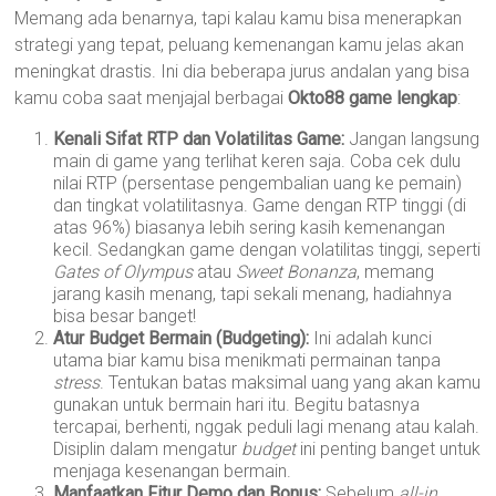
Memang ada benarnya, tapi kalau kamu bisa menerapkan
strategi yang tepat, peluang kemenangan kamu jelas akan
meningkat drastis. Ini dia beberapa jurus andalan yang bisa
kamu coba saat menjajal berbagai
Okto88 game lengkap
:
Kenali Sifat RTP dan Volatilitas Game:
Jangan langsung
main di game yang terlihat keren saja. Coba cek dulu
nilai RTP (persentase pengembalian uang ke pemain)
dan tingkat volatilitasnya. Game dengan RTP tinggi (di
atas 96%) biasanya lebih sering kasih kemenangan
kecil. Sedangkan game dengan volatilitas tinggi, seperti
Gates of Olympus
atau
Sweet Bonanza
, memang
jarang kasih menang, tapi sekali menang, hadiahnya
bisa besar banget!
Atur Budget Bermain (Budgeting):
Ini adalah kunci
utama biar kamu bisa menikmati permainan tanpa
stress
. Tentukan batas maksimal uang yang akan kamu
gunakan untuk bermain hari itu. Begitu batasnya
tercapai, berhenti, nggak peduli lagi menang atau kalah.
Disiplin dalam mengatur
budget
ini penting banget untuk
menjaga kesenangan bermain.
Manfaatkan Fitur Demo dan Bonus:
Sebelum
all-in