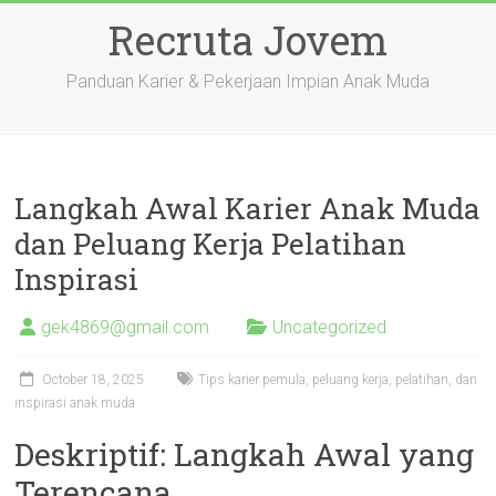
Skip
Recruta Jovem
to
content
Panduan Karier & Pekerjaan Impian Anak Muda
Langkah Awal Karier Anak Muda
dan Peluang Kerja Pelatihan
Inspirasi
gek4869@gmail.com
Uncategorized
October 18, 2025
Tips karier pemula, peluang kerja, pelatihan, dan
inspirasi anak muda
Deskriptif: Langkah Awal yang
Terencana