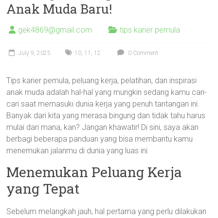
Anak Muda Baru!
gek4869@gmail.com
tips karier pemula
July 9, 2025
10
,
11
,
12
0 Comment
Tips karier pemula, peluang kerja, pelatihan, dan inspirasi
anak muda adalah hal-hal yang mungkin sedang kamu cari-
cari saat memasuki dunia kerja yang penuh tantangan ini.
Banyak dari kita yang merasa bingung dan tidak tahu harus
mulai dari mana, kan? Jangan khawatir! Di sini, saya akan
berbagi beberapa panduan yang bisa membantu kamu
menemukan jalanmu di dunia yang luas ini.
Menemukan Peluang Kerja
yang Tepat
Sebelum melangkah jauh, hal pertama yang perlu dilakukan