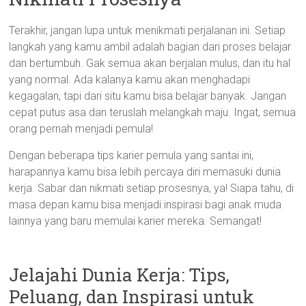
Terakhir, jangan lupa untuk menikmati perjalanan ini. Setiap
langkah yang kamu ambil adalah bagian dari proses belajar
dan bertumbuh. Gak semua akan berjalan mulus, dan itu hal
yang normal. Ada kalanya kamu akan menghadapi
kegagalan, tapi dari situ kamu bisa belajar banyak. Jangan
cepat putus asa dan teruslah melangkah maju. Ingat, semua
orang pernah menjadi pemula!
Dengan beberapa tips karier pemula yang santai ini,
harapannya kamu bisa lebih percaya diri memasuki dunia
kerja. Sabar dan nikmati setiap prosesnya, ya! Siapa tahu, di
masa depan kamu bisa menjadi inspirasi bagi anak muda
lainnya yang baru memulai karier mereka. Semangat!
Jelajahi Dunia Kerja: Tips,
Peluang, dan Inspirasi untuk