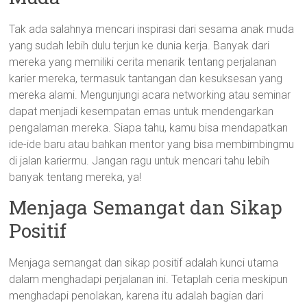
Tak ada salahnya mencari inspirasi dari sesama anak muda
yang sudah lebih dulu terjun ke dunia kerja. Banyak dari
mereka yang memiliki cerita menarik tentang perjalanan
karier mereka, termasuk tantangan dan kesuksesan yang
mereka alami. Mengunjungi acara networking atau seminar
dapat menjadi kesempatan emas untuk mendengarkan
pengalaman mereka. Siapa tahu, kamu bisa mendapatkan
ide-ide baru atau bahkan mentor yang bisa membimbingmu
di jalan kariermu. Jangan ragu untuk mencari tahu lebih
banyak tentang mereka, ya!
Menjaga Semangat dan Sikap
Positif
Menjaga semangat dan sikap positif adalah kunci utama
dalam menghadapi perjalanan ini. Tetaplah ceria meskipun
menghadapi penolakan, karena itu adalah bagian dari