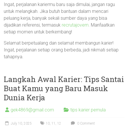
Ingat, perjalanan kariermu baru saja dimulai, jangan ragu
untuk melangkah. Jika butuh bantuan dalam mencari
peluang kerja, banyak sekali sumber daya yang bisa
dijadikan referensi, termasuk
recrutajovem
. Manfaatkan
setiap momen untuk berkembang!
Selamat berpetualang dan selamat membangun karier!
Ingat, perjalanan setiap orang berbeda, jadi nikmati setiap
tahapnya.
Langkah Awal Karier: Tips Santai
Buat Kamu yang Baru Masuk
Dunia Kerja
gek4869@gmail.com
tips karier pemula
July 10, 2025
10
,
11
,
12
0 Comment