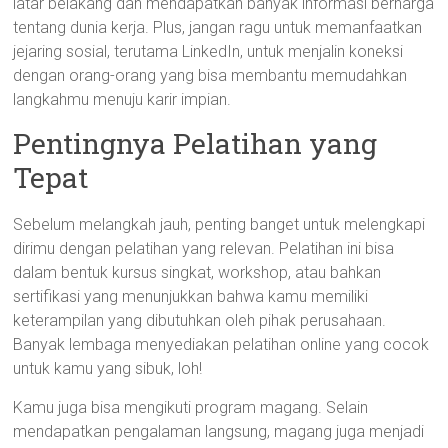
latar belakang dan mendapatkan banyak informasi berharga
tentang dunia kerja. Plus, jangan ragu untuk memanfaatkan
jejaring sosial, terutama LinkedIn, untuk menjalin koneksi
dengan orang-orang yang bisa membantu memudahkan
langkahmu menuju karir impian.
Pentingnya Pelatihan yang
Tepat
Sebelum melangkah jauh, penting banget untuk melengkapi
dirimu dengan pelatihan yang relevan. Pelatihan ini bisa
dalam bentuk kursus singkat, workshop, atau bahkan
sertifikasi yang menunjukkan bahwa kamu memiliki
keterampilan yang dibutuhkan oleh pihak perusahaan.
Banyak lembaga menyediakan pelatihan online yang cocok
untuk kamu yang sibuk, loh!
Kamu juga bisa mengikuti program magang. Selain
mendapatkan pengalaman langsung, magang juga menjadi