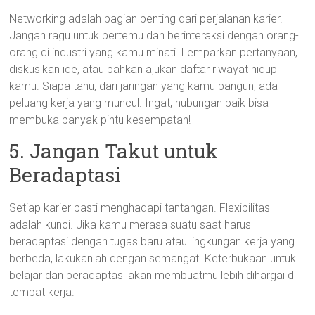
Networking adalah bagian penting dari perjalanan karier.
Jangan ragu untuk bertemu dan berinteraksi dengan orang-
orang di industri yang kamu minati. Lemparkan pertanyaan,
diskusikan ide, atau bahkan ajukan daftar riwayat hidup
kamu. Siapa tahu, dari jaringan yang kamu bangun, ada
peluang kerja yang muncul. Ingat, hubungan baik bisa
membuka banyak pintu kesempatan!
5. Jangan Takut untuk
Beradaptasi
Setiap karier pasti menghadapi tantangan. Flexibilitas
adalah kunci. Jika kamu merasa suatu saat harus
beradaptasi dengan tugas baru atau lingkungan kerja yang
berbeda, lakukanlah dengan semangat. Keterbukaan untuk
belajar dan beradaptasi akan membuatmu lebih dihargai di
tempat kerja.