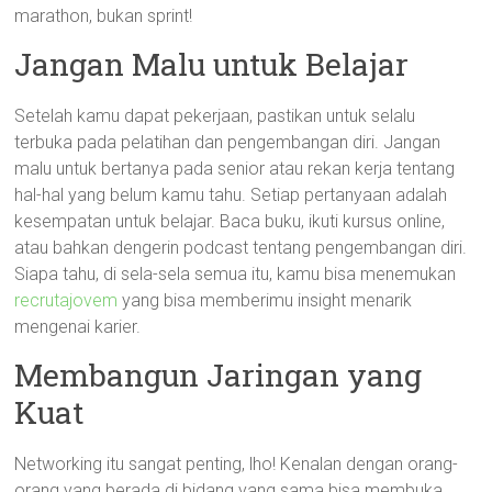
marathon, bukan sprint!
Jangan Malu untuk Belajar
Setelah kamu dapat pekerjaan, pastikan untuk selalu
terbuka pada pelatihan dan pengembangan diri. Jangan
malu untuk bertanya pada senior atau rekan kerja tentang
hal-hal yang belum kamu tahu. Setiap pertanyaan adalah
kesempatan untuk belajar. Baca buku, ikuti kursus online,
atau bahkan dengerin podcast tentang pengembangan diri.
Siapa tahu, di sela-sela semua itu, kamu bisa menemukan
recrutajovem
yang bisa memberimu insight menarik
mengenai karier.
Membangun Jaringan yang
Kuat
Networking itu sangat penting, lho! Kenalan dengan orang-
orang yang berada di bidang yang sama bisa membuka