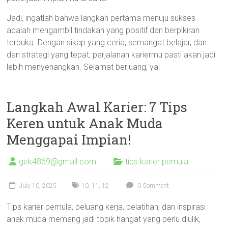
Jadi, ingatlah bahwa langkah pertama menuju sukses
adalah mengambil tindakan yang positif dan berpikiran
terbuka. Dengan sikap yang ceria, semangat belajar, dan
dan strategi yang tepat, perjalanan kariermu pasti akan jadi
lebih menyenangkan. Selamat berjuang, ya!
Langkah Awal Karier: 7 Tips
Keren untuk Anak Muda
Menggapai Impian!
gek4869@gmail.com
tips karier pemula
July 10, 2025
10
,
11
,
12
0 Comment
Tips karier pemula, peluang kerja, pelatihan, dan inspirasi
anak muda memang jadi topik hangat yang perlu diulik,