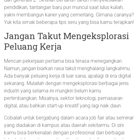
pendidikan, tantangan baru pun muncul saat lulus kuliah,
yakni membangun karier yang cemerlang. Gimana caranya?
Yuk kita simak beberapa tips seru yang bisa kamu terapkan!
Jangan Takut Mengeksplorasi
Peluang Kerja
Mencari pekerjaan pertama bisa terasa menegangkan.
Namun, jangan biarkan rasa takut menghalangi langkahmu.
Ada banyak peluang kerja di luar sana, apalagi di era digital
sekarang. Mulailah dengan mengeksplorasi berbagai jenis
industri yang selama ini mungkin belum kamu
pertimbangkan. Misalnya, sektor teknologi, pemasaran
digital, atau bahkan start-up kreatif yang lagi naik daun.
Cobalah untuk bergabung dalam acara job fair atau seminar
yang diadakan di kampus atau daerah sekitarmu. Di sini
kamu bisa berkenalan dengan profesional dari berbagai