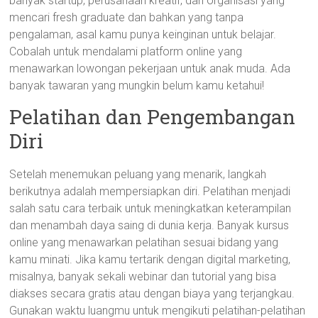
banyak startup, perusahaan kreatif, dan organisasi yang
mencari fresh graduate dan bahkan yang tanpa
pengalaman, asal kamu punya keinginan untuk belajar.
Cobalah untuk mendalami platform online yang
menawarkan lowongan pekerjaan untuk anak muda. Ada
banyak tawaran yang mungkin belum kamu ketahui!
Pelatihan dan Pengembangan
Diri
Setelah menemukan peluang yang menarik, langkah
berikutnya adalah mempersiapkan diri. Pelatihan menjadi
salah satu cara terbaik untuk meningkatkan keterampilan
dan menambah daya saing di dunia kerja. Banyak kursus
online yang menawarkan pelatihan sesuai bidang yang
kamu minati. Jika kamu tertarik dengan digital marketing,
misalnya, banyak sekali webinar dan tutorial yang bisa
diakses secara gratis atau dengan biaya yang terjangkau.
Gunakan waktu luangmu untuk mengikuti pelatihan-pelatihan