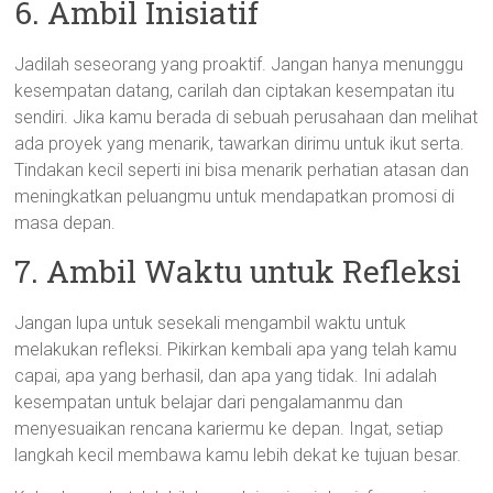
6. Ambil Inisiatif
Jadilah seseorang yang proaktif. Jangan hanya menunggu
kesempatan datang, carilah dan ciptakan kesempatan itu
sendiri. Jika kamu berada di sebuah perusahaan dan melihat
ada proyek yang menarik, tawarkan dirimu untuk ikut serta.
Tindakan kecil seperti ini bisa menarik perhatian atasan dan
meningkatkan peluangmu untuk mendapatkan promosi di
masa depan.
7. Ambil Waktu untuk Refleksi
Jangan lupa untuk sesekali mengambil waktu untuk
melakukan refleksi. Pikirkan kembali apa yang telah kamu
capai, apa yang berhasil, dan apa yang tidak. Ini adalah
kesempatan untuk belajar dari pengalamanmu dan
menyesuaikan rencana kariermu ke depan. Ingat, setiap
langkah kecil membawa kamu lebih dekat ke tujuan besar.