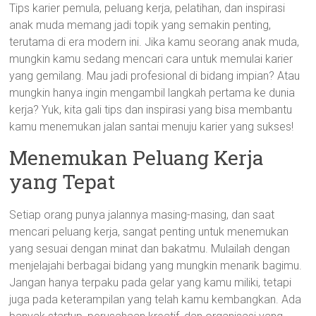
Tips karier pemula, peluang kerja, pelatihan, dan inspirasi
anak muda memang jadi topik yang semakin penting,
terutama di era modern ini. Jika kamu seorang anak muda,
mungkin kamu sedang mencari cara untuk memulai karier
yang gemilang. Mau jadi profesional di bidang impian? Atau
mungkin hanya ingin mengambil langkah pertama ke dunia
kerja? Yuk, kita gali tips dan inspirasi yang bisa membantu
kamu menemukan jalan santai menuju karier yang sukses!
Menemukan Peluang Kerja
yang Tepat
Setiap orang punya jalannya masing-masing, dan saat
mencari peluang kerja, sangat penting untuk menemukan
yang sesuai dengan minat dan bakatmu. Mulailah dengan
menjelajahi berbagai bidang yang mungkin menarik bagimu.
Jangan hanya terpaku pada gelar yang kamu miliki, tetapi
juga pada keterampilan yang telah kamu kembangkan. Ada