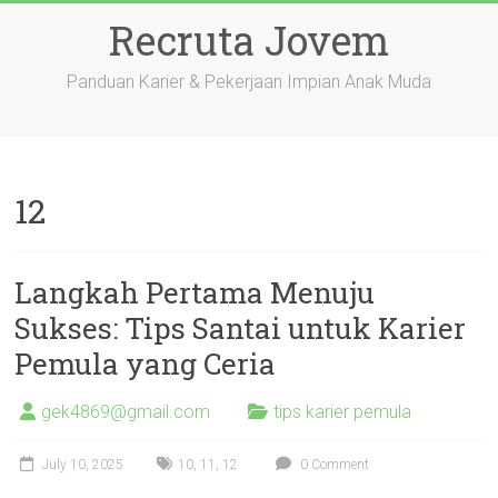
Skip
Recruta Jovem
to
content
Panduan Karier & Pekerjaan Impian Anak Muda
12
Langkah Pertama Menuju
Sukses: Tips Santai untuk Karier
Pemula yang Ceria
gek4869@gmail.com
tips karier pemula
July 10, 2025
10
,
11
,
12
0 Comment