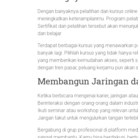
Dengan banyaknya pelatihan dan kursus online 
meningkatkan keterampilanmu. Program pelati
Sertifikat dari pelatihan tersebut akan men
dan belajar.
Terdapat berbagai kursus yang menawarkan pel
banyak lagi. Pilihlah kursus yang tidak hanya r
yang memberikan kemudahan akses, seperti se
dengan tren pasar, peluang kerjamu pun akan s
Membangun Jaringan d
Ketika berbicara mengenai karier, jaringan ata
Berinteraksi dengan orang-orang dalam indust
Ikuti seminar atau workshop yang relevan un
Jangan takut untuk mengulurkan tangan terlebi
Bergabung di grup profesional di platform med
sangat membantu. Kamu bisa berdiskusi, bert