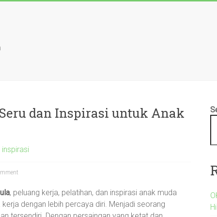
a
s Seru dan Inspirasi untuk Anak
S
 inspirasi
omment
ula
, peluang kerja, pelatihan, dan inspirasi anak muda
O
erja dengan lebih percaya diri. Menjadi seorang
H
gan tersendiri. Dengan persaingan yang ketat dan