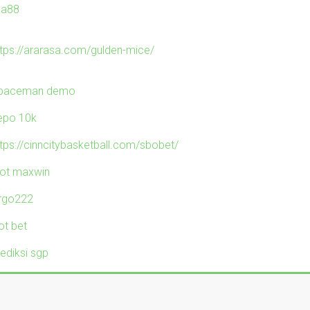
ila88
ttps://ararasa.com/gulden-mice/
paceman demo
epo 10k
ttps://cinncitybasketball.com/sbobet/
lot maxwin
irgo222
ot bet
rediksi sgp