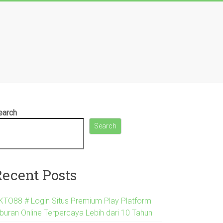
earch
Search
Recent Posts
KTO88 # Login Situs Premium Play Platform
iburan Online Terpercaya Lebih dari 10 Tahun