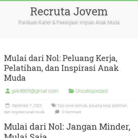
Skip
Recruta Jovem
to
content
Panduan Karier & Pekerjaan Impian Anak Muda
Mulai dari Nol: Peluang Kerja,
Pelatihan, dan Inspirasi Anak
Muda
gek4869@gmail.com
Uncategorized
September 7, 2025
Tips karier pemula, peluang kerja, pelatihan,
dan inspirasi anak muda
0 Comment
Mulai dari Nol: Jangan Minder,
Mulai Saja