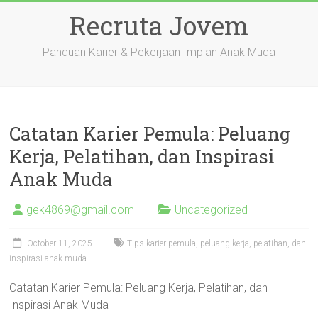
Skip
Recruta Jovem
to
content
Panduan Karier & Pekerjaan Impian Anak Muda
Catatan Karier Pemula: Peluang
Kerja, Pelatihan, dan Inspirasi
Anak Muda
gek4869@gmail.com
Uncategorized
October 11, 2025
Tips karier pemula, peluang kerja, pelatihan, dan
inspirasi anak muda
Catatan Karier Pemula: Peluang Kerja, Pelatihan, dan
Inspirasi Anak Muda