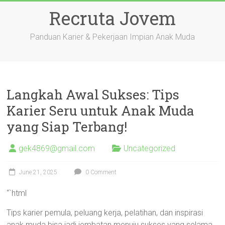
Skip
Recruta Jovem
to
content
Panduan Karier & Pekerjaan Impian Anak Muda
Langkah Awal Sukses: Tips
Karier Seru untuk Anak Muda
yang Siap Terbang!
gek4869@gmail.com
Uncategorized
June 21, 2025
0 Comment
“`html
Tips karier pemula, peluang kerja, pelatihan, dan inspirasi
anak muda bisa jadi jembatan menuju sukses yang selama