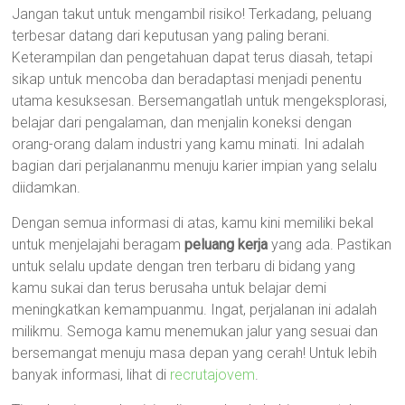
Jangan takut untuk mengambil risiko! Terkadang, peluang
terbesar datang dari keputusan yang paling berani.
Keterampilan dan pengetahuan dapat terus diasah, tetapi
sikap untuk mencoba dan beradaptasi menjadi penentu
utama kesuksesan. Bersemangatlah untuk mengeksplorasi,
belajar dari pengalaman, dan menjalin koneksi dengan
orang-orang dalam industri yang kamu minati. Ini adalah
bagian dari perjalananmu menuju karier impian yang selalu
diidamkan.
Dengan semua informasi di atas, kamu kini memiliki bekal
untuk menjelajahi beragam
peluang kerja
yang ada. Pastikan
untuk selalu update dengan tren terbaru di bidang yang
kamu sukai dan terus berusaha untuk belajar demi
meningkatkan kemampuanmu. Ingat, perjalanan ini adalah
milikmu. Semoga kamu menemukan jalur yang sesuai dan
bersemangat menuju masa depan yang cerah! Untuk lebih
banyak informasi, lihat di
recrutajovem
.