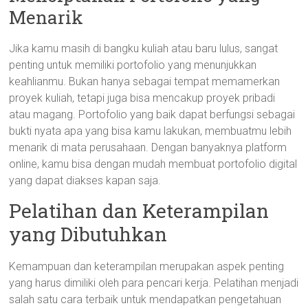
Menarik
Jika kamu masih di bangku kuliah atau baru lulus, sangat
penting untuk memiliki portofolio yang menunjukkan
keahlianmu. Bukan hanya sebagai tempat memamerkan
proyek kuliah, tetapi juga bisa mencakup proyek pribadi
atau magang. Portofolio yang baik dapat berfungsi sebagai
bukti nyata apa yang bisa kamu lakukan, membuatmu lebih
menarik di mata perusahaan. Dengan banyaknya platform
online, kamu bisa dengan mudah membuat portofolio digital
yang dapat diakses kapan saja.
Pelatihan dan Keterampilan
yang Dibutuhkan
Kemampuan dan keterampilan merupakan aspek penting
yang harus dimiliki oleh para pencari kerja. Pelatihan menjadi
salah satu cara terbaik untuk mendapatkan pengetahuan