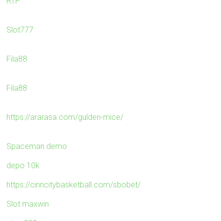
RTP
Slot777
Fila88
Fila88
https://ararasa.com/gulden-mice/
Spaceman demo
depo 10k
https://cinncitybasketball.com/sbobet/
Slot maxwin