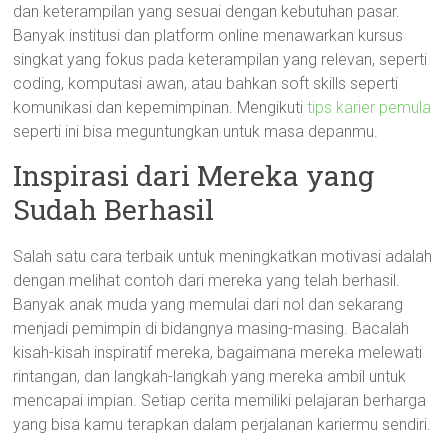
dan keterampilan yang sesuai dengan kebutuhan pasar.
Banyak institusi dan platform online menawarkan kursus
singkat yang fokus pada keterampilan yang relevan, seperti
coding, komputasi awan, atau bahkan soft skills seperti
komunikasi dan kepemimpinan. Mengikuti
tips karier pemula
seperti ini bisa meguntungkan untuk masa depanmu.
Inspirasi dari Mereka yang
Sudah Berhasil
Salah satu cara terbaik untuk meningkatkan motivasi adalah
dengan melihat contoh dari mereka yang telah berhasil.
Banyak anak muda yang memulai dari nol dan sekarang
menjadi pemimpin di bidangnya masing-masing. Bacalah
kisah-kisah inspiratif mereka, bagaimana mereka melewati
rintangan, dan langkah-langkah yang mereka ambil untuk
mencapai impian. Setiap cerita memiliki pelajaran berharga
yang bisa kamu terapkan dalam perjalanan kariermu sendiri.