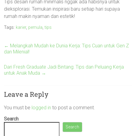
Tips desain rumah minimalis nggak ada habisnya untuk
dieksplorasi. Temukan inspirasi baru setiap hari supaya
rumah makin nyaman dan estetik!
Tags:
karier
,
pemula
,
tips
←
Melangkah Mudah ke Dunia Kerja: Tips Cuan untuk Gen Z
dan Milenial!
Dari Fresh Graduate Jadi Bintang: Tips dan Peluang Kerja
untuk Anak Muda
→
Leave a Reply
You must be
logged in
to post a comment.
Search
Search