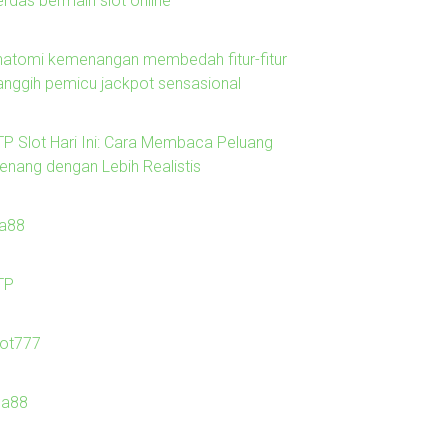
erdas bermain slot online
natomi kemenangan membedah fitur-fitur
anggih pemicu jackpot sensasional
TP Slot Hari Ini: Cara Membaca Peluang
enang dengan Lebih Realistis
la88
TP
lot777
ila88