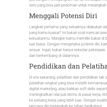
seru yang bisa jadi pedoman untuk melangkah le
Menggali Potensi Diri
Langkah pertama yang sebaiknya dilakukan ada
yang kamu kuasai? Ini bukan soal mencari j
kekuatanmu. Mungkin kamu memiliki bakat di 
luar biasa. Dengan mengetahui potensi diri, 
sesuai. Ingat, bukan hanya sekedar pekerjaan
dan berkembang di dalamnya.
Pendidikan dan Pelatiha
Di era sekarang, pelatihan dan pendidikan tak 
pelatihan singkat yang bisa melatih kemampuan
digital marketing, atau bahkan soft skills sep
meningkatkan nilai jual dirimu di pasar kerja, 
ke peluang kerja yang lebih luas. Dengan kuali
percaya diri melangkah ke tahap berikutnya.