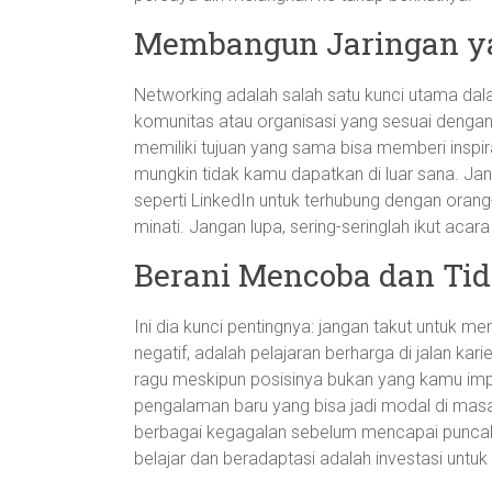
Membangun Jaringan y
Networking adalah salah satu kunci utama dala
komunitas atau organisasi yang sesuai deng
memiliki tujuan yang sama bisa memberi inspi
mungkin tidak kamu dapatkan di luar sana. Ja
seperti LinkedIn untuk terhubung dengan ora
minati. Jangan lupa, sering-seringlah ikut ac
Berani Mencoba dan Tid
Ini dia kunci pentingnya: jangan takut untuk 
negatif, adalah pelajaran berharga di jalan k
ragu meskipun posisinya bukan yang kamu im
pengalaman baru yang bisa jadi modal di mas
berbagai kegagalan sebelum mencapai puncak 
belajar dan beradaptasi adalah investasi untuk d