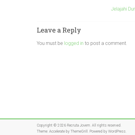
Jelajahi Du
Leave a Reply
You must be
logged in
to post a comment.
Copyright © 2026
Recruta Jovem
. All rights reserved.
Theme:
Accelerate
by ThemeGrill. Powered by
WordPress
.