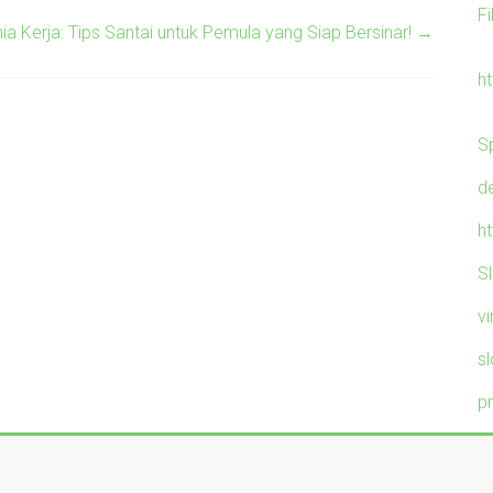
F
nia Kerja: Tips Santai untuk Pemula yang Siap Bersinar!
→
h
S
d
h
S
v
sl
p