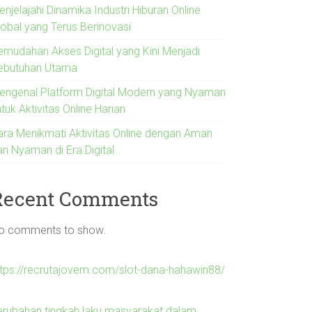
njelajahi Dinamika Industri Hiburan Online
lobal yang Terus Berinovasi
emudahan Akses Digital yang Kini Menjadi
ebutuhan Utama
engenal Platform Digital Modern yang Nyaman
tuk Aktivitas Online Harian
ara Menikmati Aktivitas Online dengan Aman
an Nyaman di Era Digital
Recent Comments
o comments to show.
ttps://recrutajovem.com/slot-dana-hahawin88/
erubahan tingkah laku masyarakat dalam