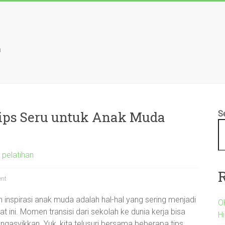
a
 Tips Seru untuk Anak Muda
S
 pelatihan
nt
an inspirasi anak muda adalah hal-hal yang sering menjadi
O
 ini. Momen transisi dari sekolah ke dunia kerja bisa
H
asyikkan. Yuk, kita telusuri bersama beberapa tips