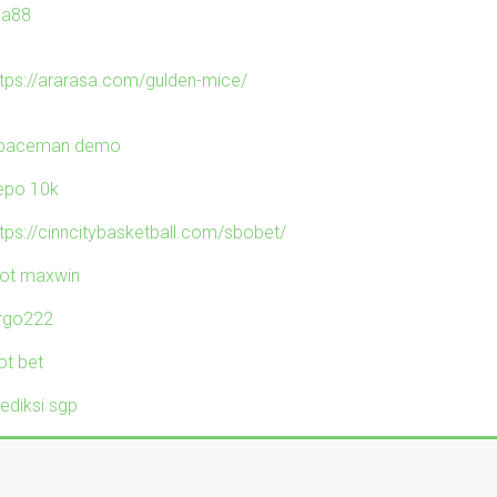
ila88
ttps://ararasa.com/gulden-mice/
paceman demo
epo 10k
ttps://cinncitybasketball.com/sbobet/
lot maxwin
irgo222
ot bet
rediksi sgp