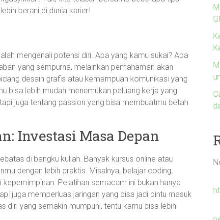
Me
bih berani di dunia karier!
G
K
K
lah mengenali potensi diri. Apa yang kamu sukai? Apa
M
awaban yang sempurna, melainkan pemahaman akan
un
bidang desain grafis atau kemampuan komunikasi yang
kamu bisa lebih mudah menemukan peluang kerja yang
C
, tapi juga tentang passion yang bisa membuatmu betah
d
n: Investasi Masa Depan
sebatas di bangku kuliah. Banyak kursus online atau
N
mu dengan lebih praktis. Misalnya, belajar coding,
erti kepemimpinan. Pelatihan semacam ini bukan hanya
h
tetapi juga memperluas jaringan yang bisa jadi pintu masuk
tas diri yang semakin mumpuni, tentu kamu bisa lebih
p