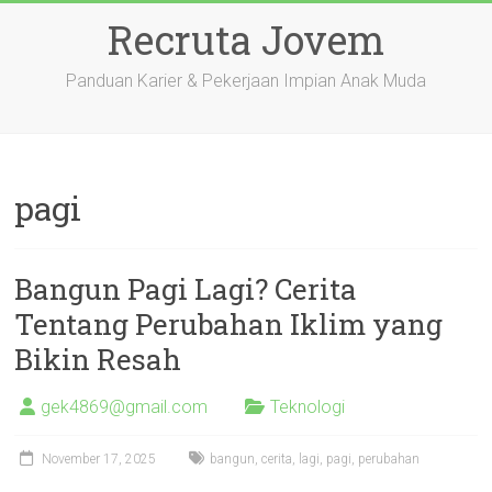
Skip
Recruta Jovem
to
content
Panduan Karier & Pekerjaan Impian Anak Muda
pagi
Bangun Pagi Lagi? Cerita
Tentang Perubahan Iklim yang
Bikin Resah
gek4869@gmail.com
Teknologi
November 17, 2025
bangun
,
cerita
,
lagi
,
pagi
,
perubahan