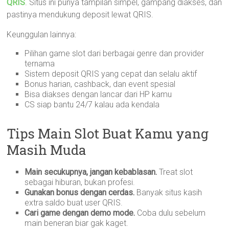
QRIS
. Situs ini punya tampilan simpel, gampang diakses, dan
pastinya mendukung deposit lewat QRIS.
Keunggulan lainnya:
Pilihan game slot dari berbagai genre dan provider
ternama
Sistem deposit QRIS yang cepat dan selalu aktif
Bonus harian, cashback, dan event spesial
Bisa diakses dengan lancar dari HP kamu
CS siap bantu 24/7 kalau ada kendala
Tips Main Slot Buat Kamu yang
Masih Muda
Main secukupnya, jangan kebablasan.
Treat slot
sebagai hiburan, bukan profesi.
Gunakan bonus dengan cerdas.
Banyak situs kasih
extra saldo buat user QRIS.
Cari game dengan demo mode.
Coba dulu sebelum
main beneran biar gak kaget.