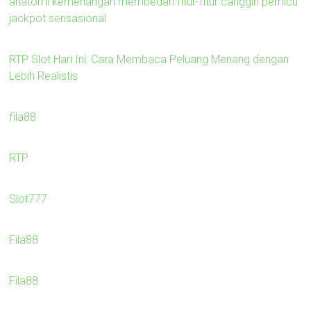
anatomi kemenangan membedah fitur-fitur canggih pemicu
jackpot sensasional
RTP Slot Hari Ini: Cara Membaca Peluang Menang dengan
Lebih Realistis
fila88
RTP
Slot777
Fila88
Fila88