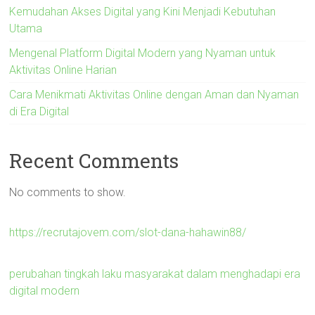
Kemudahan Akses Digital yang Kini Menjadi Kebutuhan
Utama
Mengenal Platform Digital Modern yang Nyaman untuk
Aktivitas Online Harian
Cara Menikmati Aktivitas Online dengan Aman dan Nyaman
di Era Digital
Recent Comments
No comments to show.
https://recrutajovem.com/slot-dana-hahawin88/
perubahan tingkah laku masyarakat dalam menghadapi era
digital modern