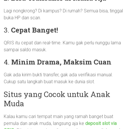
Lagi nongkrong? Di kampus? Di rumah? Semua bisa, tinggal
buka HP dan scan.
3.
Cepat Banget!
QRIS itu cepat dan real-time. Kamu gak perlu nunggu lama
sampai saldo masuk.
4.
Minim Drama, Maksim Cuan
Gak ada kirim bukti transfer, gak ada verifikasi manual.
Cukup satu langkah buat masuk ke dunia slot.
Situs yang Cocok untuk Anak
Muda
Kalau kamu cari tempat main yang ramah banget buat
pemula dan anak muda, langsung aja ke
deposit slot via