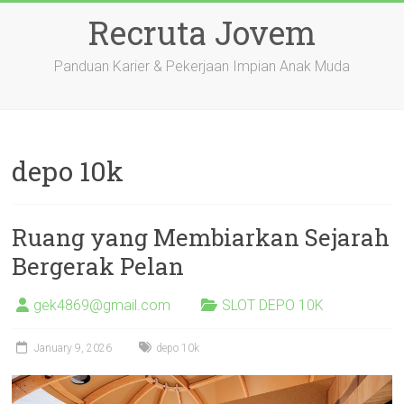
Skip
Recruta Jovem
to
content
Panduan Karier & Pekerjaan Impian Anak Muda
depo 10k
Ruang yang Membiarkan Sejarah
Bergerak Pelan
gek4869@gmail.com
SLOT DEPO 10K
January 9, 2026
depo 10k