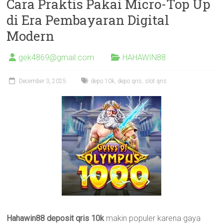
Cara Praktis Pakai Micro-Top Up
di Era Pembayaran Digital
Modern
gek4869@gmail.com
HAHAWIN88
December 3, 2025
depo 10k
,
depo qris
,
slot qris
Hahawin88 deposit qris 10k
makin populer karena gaya