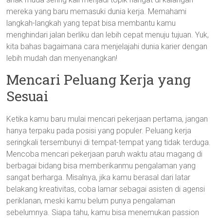
mereka yang baru memasuki dunia kerja. Memahami
langkah-langkah yang tepat bisa membantu kamu
menghindari jalan berliku dan lebih cepat menuju tujuan. Yuk,
kita bahas bagaimana cara menjelajahi dunia karier dengan
lebih mudah dan menyenangkan!
Mencari Peluang Kerja yang
Sesuai
Ketika kamu baru mulai mencari pekerjaan pertama, jangan
hanya terpaku pada posisi yang populer. Peluang kerja
seringkali tersembunyi di tempat-tempat yang tidak terduga.
Mencoba mencari pekerjaan paruh waktu atau magang di
berbagai bidang bisa memberikanmu pengalaman yang
sangat berharga. Misalnya, jika kamu berasal dari latar
belakang kreativitas, coba lamar sebagai asisten di agensi
periklanan, meski kamu belum punya pengalaman
sebelumnya. Siapa tahu, kamu bisa menemukan passion