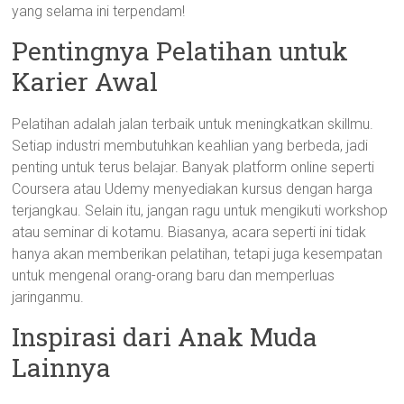
yang selama ini terpendam!
Pentingnya Pelatihan untuk
Karier Awal
Pelatihan adalah jalan terbaik untuk meningkatkan skillmu.
Setiap industri membutuhkan keahlian yang berbeda, jadi
penting untuk terus belajar. Banyak platform online seperti
Coursera atau Udemy menyediakan kursus dengan harga
terjangkau. Selain itu, jangan ragu untuk mengikuti workshop
atau seminar di kotamu. Biasanya, acara seperti ini tidak
hanya akan memberikan pelatihan, tetapi juga kesempatan
untuk mengenal orang-orang baru dan memperluas
jaringanmu.
Inspirasi dari Anak Muda
Lainnya