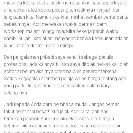
melanda ketika usaha tidak membuahkan hasil seperti yang
diharapkan atau ketika peluang tampaknya menjauh dari
jangkauan kita. Namun, jika kita melihat kembali cerita-cerita
sebelumnya—Adit merelakan waktu bermain demi
workshop malam minggunya; Mira bekerja paruh waktu
sambil kuliah—kita akan menyadari bahwa ketekunan adalah
kunci utama dalam meraih mimpi.
Dari pengalaman pribadi saya sendiri sebagai penulis
profesional, ada kalanya tulisan saya ditolak berkali-kali oleh
editor sebelum akhirnya diterima oleh penerbit terkenal.
Setiap kegagalan memberi pelajaran berharga tentang apa
yang perlu ditingkatkan atau ditekankan dalam karya
selanjutnya.
Jadi kepada Anda para pembaca muda: Jangan pernah
takut bermimpi besar! Ikuti jejak Adit, Mira, dan Andi—
temukan passion Anda melalui eksplorasi diri; bangun
keterampilan agar siap menghadapi kesempatan; pimpin
komunitas Anda demi pertumbuhan bersama; dan tetaplah