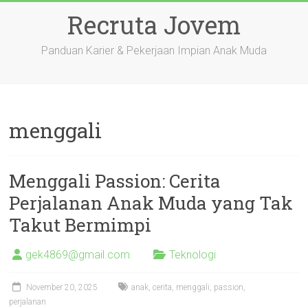
Skip
Recruta Jovem
to
content
Panduan Karier & Pekerjaan Impian Anak Muda
menggali
Menggali Passion: Cerita
Perjalanan Anak Muda yang Tak
Takut Bermimpi
gek4869@gmail.com
Teknologi
November 20, 2025
anak
,
cerita
,
menggali
,
passion
,
perjalanan