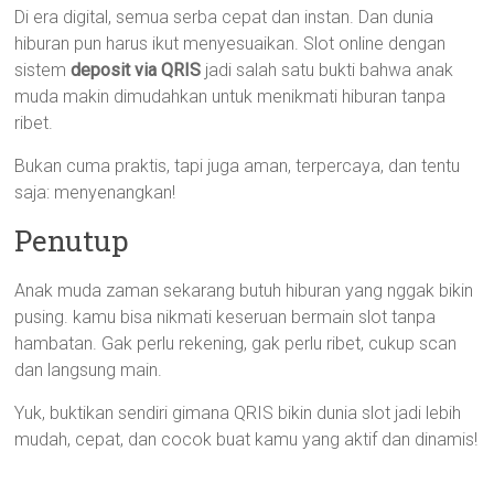
Di era digital, semua serba cepat dan instan. Dan dunia
hiburan pun harus ikut menyesuaikan. Slot online dengan
sistem
deposit via QRIS
jadi salah satu bukti bahwa anak
muda makin dimudahkan untuk menikmati hiburan tanpa
ribet.
Bukan cuma praktis, tapi juga aman, terpercaya, dan tentu
saja: menyenangkan!
Penutup
Anak muda zaman sekarang butuh hiburan yang nggak bikin
pusing. kamu bisa nikmati keseruan bermain slot tanpa
hambatan. Gak perlu rekening, gak perlu ribet, cukup scan
dan langsung main.
Yuk, buktikan sendiri gimana QRIS bikin dunia slot jadi lebih
mudah, cepat, dan cocok buat kamu yang aktif dan dinamis!