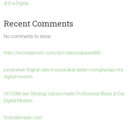
di Era Digital
Recent Comments
No comments to show.
https://recrutajovem.com/slot-dana-hahawin88/
perubahan tingkah laku masyarakat dalam menghadapi era
digital modern
OKTO88 dan Strategi Sukses Karier Profesional Muda di Era
Digital Modern
firstmilemade.com