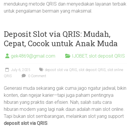
mendukung metode QRIS dan menyediakan layanan terbaik
untuk pengalaman bermain yang maksimal.
Deposit Slot via QRIS: Mudah,
Cepat, Cocok untuk Anak Muda
gek4869@gmail.com
IJOBET
,
slot deposit QRIS
July 6, 2025
deposit slot via QRIS
,
slot deposit QRIS
,
slot online
QRIS
0 Comment
Generasi muda sekarang gak cuma jago ngatur jadwal, bikin
konten, dan ngejar karier—tapi juga paham pentingnya
hiburan yang praktis dan efisien. Nah, salah satu cara
hiburan modern yang lagi naik daun adalah main slot online.
Tapi bukan slot sembarangan, melainkan slot yang support
deposit slot via QRIS
.