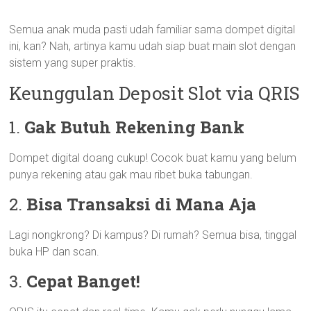
Semua anak muda pasti udah familiar sama dompet digital
ini, kan? Nah, artinya kamu udah siap buat main slot dengan
sistem yang super praktis.
Keunggulan Deposit Slot via QRIS
1.
Gak Butuh Rekening Bank
Dompet digital doang cukup! Cocok buat kamu yang belum
punya rekening atau gak mau ribet buka tabungan.
2.
Bisa Transaksi di Mana Aja
Lagi nongkrong? Di kampus? Di rumah? Semua bisa, tinggal
buka HP dan scan.
3.
Cepat Banget!