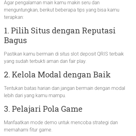
Agar pengalaman main kamu makin seru dan
menguntungkan, berikut beberapa tips yang bisa kamu
terapkan:
1. Pilih Situs dengan Reputasi
Bagus
Pastikan kamu bermain di situs slot deposit QRIS terbaik
yang sudah terbukti aman dan fair play.
2. Kelola Modal dengan Baik
Tentukan batas harian dan jangan bermain dengan modal
lebih dari yang kamu mampu.
3. Pelajari Pola Game
Manfaatkan mode demo untuk mencoba strategi dan
memahami fitur game.