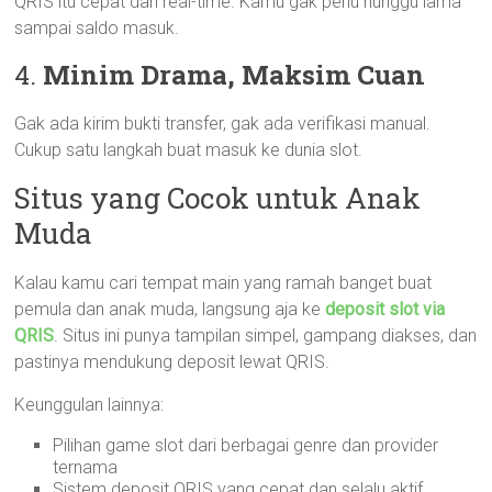
QRIS itu cepat dan real-time. Kamu gak perlu nunggu lama
sampai saldo masuk.
4.
Minim Drama, Maksim Cuan
Gak ada kirim bukti transfer, gak ada verifikasi manual.
Cukup satu langkah buat masuk ke dunia slot.
Situs yang Cocok untuk Anak
Muda
Kalau kamu cari tempat main yang ramah banget buat
pemula dan anak muda, langsung aja ke
deposit slot via
QRIS
. Situs ini punya tampilan simpel, gampang diakses, dan
pastinya mendukung deposit lewat QRIS.
Keunggulan lainnya:
Pilihan game slot dari berbagai genre dan provider
ternama
Sistem deposit QRIS yang cepat dan selalu aktif