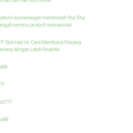
erdas bermain slot online
natomi kemenangan membedah fitur-fitur
anggih pemicu jackpot sensasional
TP Slot Hari Ini: Cara Membaca Peluang
enang dengan Lebih Realistis
la88
TP
lot777
ila88