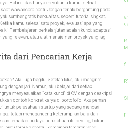
c
ya. Hal ini tidak hanya membantu kamu melihat
u saat wawancara nanti. Jangan terlalu bergantung pada
k sumber gratis berkualitas, seperti tutorial singkat,
a
Ketika kamu selesai satu proyek, evaluasi apa yang
c
aiki. Pembelajaran berkelanjutan adalah kunci: adaptasi
 yang relevan, atau alat manajemen proyek yang lagi
R
M
ita dari Pencarian Kerja
fi
utkan? Aku juga begitu. Setelah lulus, aku mengirim
R
ung dengan jari. Namun, aku belajar dari setiap
gnya menyesuaikan “kata kunci” di CV dengan deskripsi
S
ukkan contoh konkret karya di portofolio. Aku pernah
l untuk perusahaan startup yang sedang mencari
tinggi, tetapi menggandeng keterampilan baru dan
F
kaan terhadap budaya perusahaan itu penting; bukan
, pintu terbuka melalui kombinasi lamaran yang