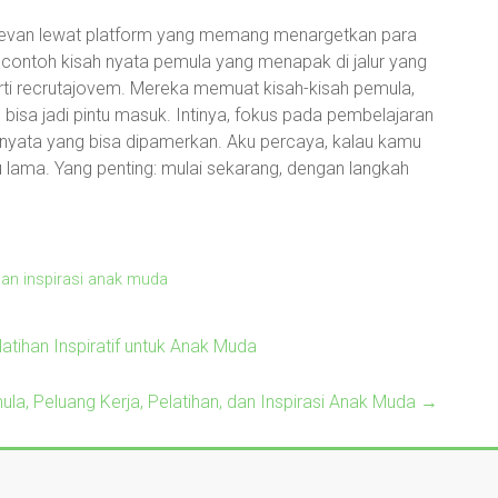
levan lewat platform yang memang menargetkan para
contoh kisah nyata pemula yang menapak di jalur yang
rti recrutajovem. Mereka memuat kisah-kisah pemula,
 bisa jadi pintu masuk. Intinya, fokus pada pembelajaran
k nyata yang bisa dipamerkan. Aku percaya, kalau kamu
u lama. Yang penting: mulai sekarang, dengan langkah
 dan inspirasi anak muda
atihan Inspiratif untuk Anak Muda
mula, Peluang Kerja, Pelatihan, dan Inspirasi Anak Muda
→