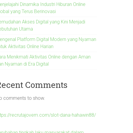
njelajahi Dinamika Industri Hiburan Online
lobal yang Terus Berinovasi
emudahan Akses Digital yang Kini Menjadi
ebutuhan Utama
engenal Platform Digital Modern yang Nyaman
tuk Aktivitas Online Harian
ara Menikmati Aktivitas Online dengan Aman
an Nyaman di Era Digital
Recent Comments
o comments to show.
ttps://recrutajovem.com/slot-dana-hahawin88/
erubahan tingkah laku masyarakat dalam