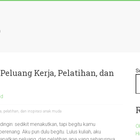
a
Peluang Kerja, Pelatihan, dan
S
ed
ja, pelatihan, dan inspirasi anak muda
dingin: sedikit menakutkan, tapi begitu kamu
O
enang. Aku pun dulu begitu. Lulus kuliah, aku
H
patkan peluang, dan pelatihan apa yang seharusnya