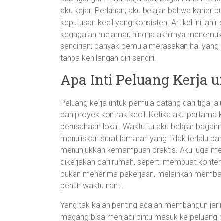
aku kejar. Perlahan, aku belajar bahwa karier 
keputusan kecil yang konsisten. Artikel ini lahi
kegagalan melamar, hingga akhirnya menemuk
sendirian; banyak pemula merasakan hal yan
tanpa kehilangan diri sendiri.
Apa Inti Peluang Kerja 
Peluang kerja untuk pemula datang dari tiga j
dan proyek kontrak kecil. Ketika aku pertama 
perusahaan lokal. Waktu itu aku belajar bagai
menuliskan surat lamaran yang tidak terlalu 
menunjukkan kemampuan praktis. Aku juga me
dikerjakan dari rumah, seperti membuat konten 
bukan menerima pekerjaan, melainkan membang
penuh waktu nanti.
Yang tak kalah penting adalah membangun jar
magang bisa menjadi pintu masuk ke peluang b