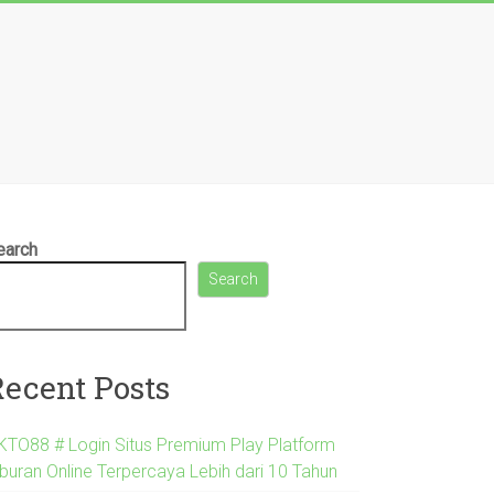
earch
Search
Recent Posts
KTO88 # Login Situs Premium Play Platform
iburan Online Terpercaya Lebih dari 10 Tahun