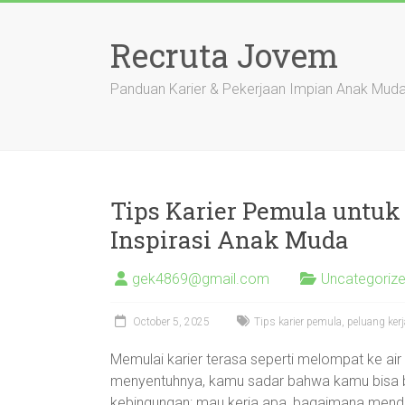
Skip
to
Recruta Jovem
content
Panduan Karier & Pekerjaan Impian Anak Mud
Tips Karier Pemula untuk 
Inspirasi Anak Muda
gek4869@gmail.com
Uncategoriz
October 5, 2025
Tips karier pemula, peluang ker
Memulai karier terasa seperti melompat ke air 
menyentuhnya, kamu sadar bahwa kamu bisa ber
kebingungan: mau kerja apa, bagaimana menda